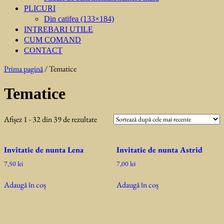
PLICURI
Din catifea (133×184)
INTREBARI UTILE
CUM COMAND
CONTACT
Prima pagină
/ Tematice
Tematice
Sortat
Afișez 1 - 32 din 39 de rezultate
după
cele
Invitatie de nunta Lena
Invitatie de nunta Astrid
mai
recente
7,50
lei
7,00
lei
Adaugă în coș
Adaugă în coș