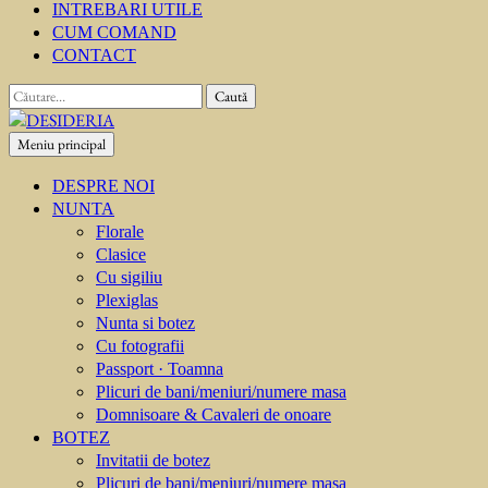
INTREBARI UTILE
CUM COMAND
CONTACT
Caută
după:
Meniu principal
DESIDERIA
Creator de invitati
DESPRE NOI
NUNTA
Florale
Clasice
Cu sigiliu
Plexiglas
Nunta si botez
Cu fotografii
Passport · Toamna
Plicuri de bani/meniuri/numere masa
Domnisoare & Cavaleri de onoare
BOTEZ
Invitatii de botez
Plicuri de bani/meniuri/numere masa