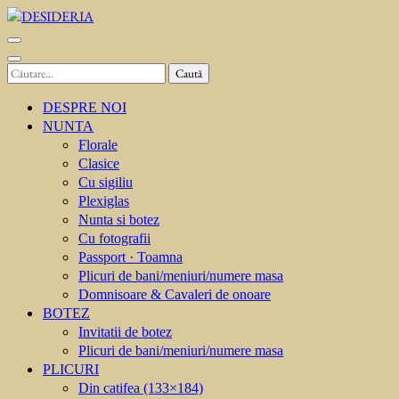
Sari
la
DESIDERIA
Creator de invitati
conținut
(apasă
Caută
Enter)
după:
DESPRE NOI
NUNTA
Florale
Clasice
Cu sigiliu
Plexiglas
Nunta si botez
Cu fotografii
Passport · Toamna
Plicuri de bani/meniuri/numere masa
Domnisoare & Cavaleri de onoare
BOTEZ
Invitatii de botez
Plicuri de bani/meniuri/numere masa
PLICURI
Din catifea (133×184)