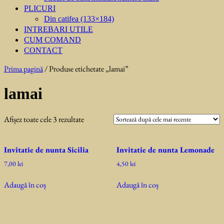
PLICURI
Din catifea (133×184)
INTREBARI UTILE
CUM COMAND
CONTACT
Prima pagină
/ Produse etichetate „lamai”
lamai
Sortat
Afișez toate cele 3 rezultate
după
cele
Invitatie de nunta Sicilia
Invitatie de nunta Lemonade
mai
recente
7,00
lei
4,50
lei
Adaugă în coș
Adaugă în coș