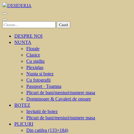
Sari
la
DESIDERIA
Creator de invitati
conținut
(apasă
Caută
Enter)
după:
DESPRE NOI
NUNTA
Florale
Clasice
Cu sigiliu
Plexiglas
Nunta si botez
Cu fotografii
Passport · Toamna
Plicuri de bani/meniuri/numere masa
Domnisoare & Cavaleri de onoare
BOTEZ
Invitatii de botez
Plicuri de bani/meniuri/numere masa
PLICURI
Din catifea (133×184)