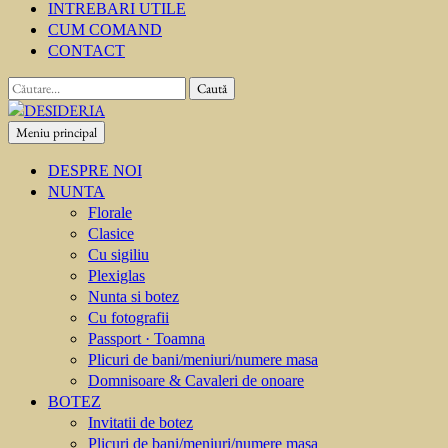
INTREBARI UTILE
CUM COMAND
CONTACT
Caută
după:
Meniu principal
DESIDERIA
Creator de invitati
DESPRE NOI
NUNTA
Florale
Clasice
Cu sigiliu
Plexiglas
Nunta si botez
Cu fotografii
Passport · Toamna
Plicuri de bani/meniuri/numere masa
Domnisoare & Cavaleri de onoare
BOTEZ
Invitatii de botez
Plicuri de bani/meniuri/numere masa