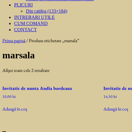
PLICURI
Din catifea (133×184)
INTREBARI UTILE
CUM COMAND
CONTACT
Prima pagină
/ Produse etichetate „marsala”
marsala
Sortat
Afișez toate cele 2 rezultate
după
cele
Invitatie de nunta Andia bordeaux
Invitatie de 
mai
recente
10,00
lei
14,50
lei
Adaugă în coș
Adaugă în coș