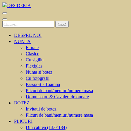
Sari
la
DESIDERIA
Creator de invitati
conținut
(apasă
Caută
Enter)
după:
DESPRE NOI
NUNTA
Florale
Clasice
Cu sigiliu
Plexiglas
Nunta si botez
Cu fotografii
Passport · Toamna
Plicuri de bani/meniuri/numere masa
Domnisoare & Cavaleri de onoare
BOTEZ
Invitatii de botez
Plicuri de bani/meniuri/numere masa
PLICURI
Din catifea (133×184)