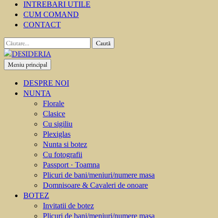
INTREBARI UTILE
CUM COMAND
CONTACT
Caută
după:
Meniu principal
DESIDERIA
Creator de invitati
DESPRE NOI
NUNTA
Florale
Clasice
Cu sigiliu
Plexiglas
Nunta si botez
Cu fotografii
Passport · Toamna
Plicuri de bani/meniuri/numere masa
Domnisoare & Cavaleri de onoare
BOTEZ
Invitatii de botez
Plicuri de bani/meniuri/numere masa