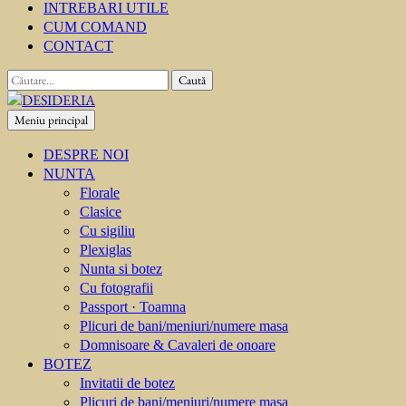
INTREBARI UTILE
CUM COMAND
CONTACT
Caută
după:
Meniu principal
DESIDERIA
Creator de invitati
DESPRE NOI
NUNTA
Florale
Clasice
Cu sigiliu
Plexiglas
Nunta si botez
Cu fotografii
Passport · Toamna
Plicuri de bani/meniuri/numere masa
Domnisoare & Cavaleri de onoare
BOTEZ
Invitatii de botez
Plicuri de bani/meniuri/numere masa