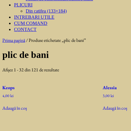
PLICURI
Din catifea (133×184)
INTREBARI UTILE
CUM COMAND
CONTACT
Prima pagină
/ Produse etichetate „plic de bani”
plic de bani
Sortat
Afișez 1 - 32 din 121 de rezultate
după
cele
Keops
Alessia
mai
recente
4,00
lei
3,00
lei
Adaugă în coș
Adaugă în coș