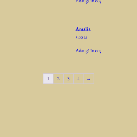
Adaugă în coș
Amalia
3,00
lei
Adaugă în coș
1
2
3
4
→