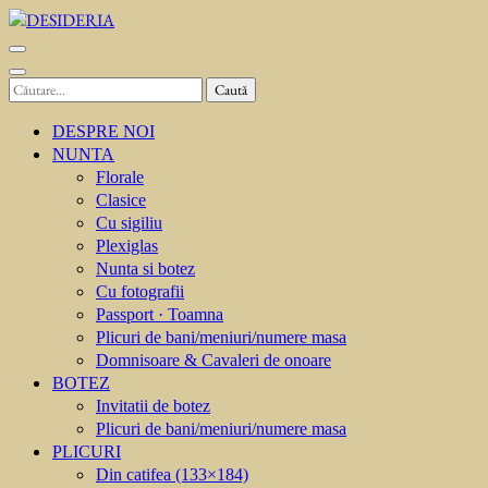
Sari
la
DESIDERIA
Creator de invitati
conținut
(apasă
Caută
Enter)
după:
DESPRE NOI
NUNTA
Florale
Clasice
Cu sigiliu
Plexiglas
Nunta si botez
Cu fotografii
Passport · Toamna
Plicuri de bani/meniuri/numere masa
Domnisoare & Cavaleri de onoare
BOTEZ
Invitatii de botez
Plicuri de bani/meniuri/numere masa
PLICURI
Din catifea (133×184)