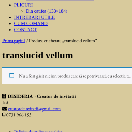
PLICURI
Din catifea (133×184)
INTREBARI UTILE
CUM COMAND
CONTACT
Prima pagină
/ Produse etichetate „translucid vellum”
translucid vellum
Nu a fost găsit niciun produs care să se potrivească cu selecția ta.
DESIDERIA - Creator de invitatii
Iasi
creatordeinvitatii@gmail.com
0731 966 153
Politica de utilizare cookies