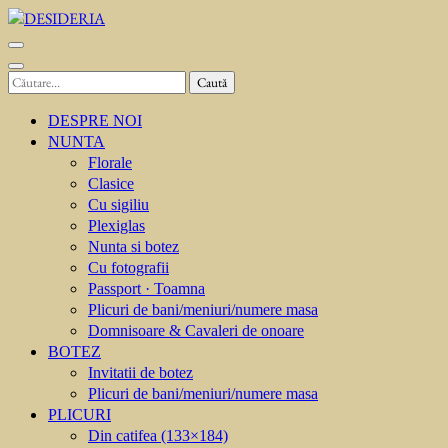
Sari
la
DESIDERIA
Creator de invitati
conținut
(apasă
Caută
Enter)
după:
DESPRE NOI
NUNTA
Florale
Clasice
Cu sigiliu
Plexiglas
Nunta si botez
Cu fotografii
Passport · Toamna
Plicuri de bani/meniuri/numere masa
Domnisoare & Cavaleri de onoare
BOTEZ
Invitatii de botez
Plicuri de bani/meniuri/numere masa
PLICURI
Din catifea (133×184)