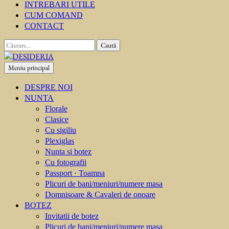
INTREBARI UTILE
CUM COMAND
CONTACT
Caută
după:
Meniu principal
DESIDERIA
Creator de invitati
DESPRE NOI
NUNTA
Florale
Clasice
Cu sigiliu
Plexiglas
Nunta si botez
Cu fotografii
Passport · Toamna
Plicuri de bani/meniuri/numere masa
Domnisoare & Cavaleri de onoare
BOTEZ
Invitatii de botez
Plicuri de bani/meniuri/numere masa