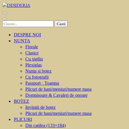
Sari
la
DESIDERIA
Creator de invitati
conținut
(apasă
Caută
Enter)
după:
DESPRE NOI
NUNTA
Florale
Clasice
Cu sigiliu
Plexiglas
Nunta si botez
Cu fotografii
Passport · Toamna
Plicuri de bani/meniuri/numere masa
Domnisoare & Cavaleri de onoare
BOTEZ
Invitatii de botez
Plicuri de bani/meniuri/numere masa
PLICURI
Din catifea (133×184)