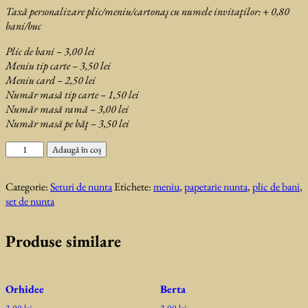
Taxă personalizare plic/meniu/cartonaş cu numele invitaţilor: + 0,80
bani/buc
Plic de bani – 3,00 lei
Meniu tip carte – 3,50 lei
Meniu card – 2,50 lei
Număr masă tip carte – 1,50 lei
Număr masă ramă – 3,00 lei
Număr masă pe băţ – 3,50 lei
Cantitate
Adaugă în coș
Amalia
Categorie:
Seturi de nunta
Etichete:
meniu
,
papetarie nunta
,
plic de bani
,
set de nunta
Produse similare
Orhidee
Berta