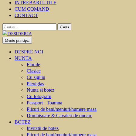
INTREBARI UTILE
CUM COMAND
CONTACT
Caută
după:
Meniu principal
DESIDERIA
Creator de invitati
DESPRE NOI
NUNTA
Florale
Clasice
Cu sigiliu
Plexiglas
Nunta si botez
Cu fotografii
Passport · Toamna
Plicuri de bani/meniuri/numere masa
Domnisoare & Cavaleri de onoare
BOTEZ
Invitatii de botez
Plicuri de bani/meniuri/numere masa