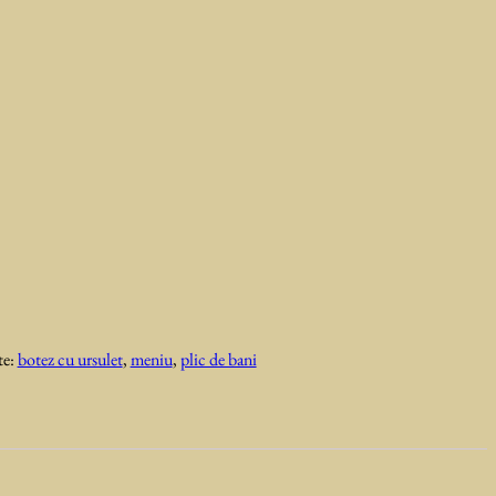
te:
botez cu ursulet
,
meniu
,
plic de bani