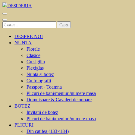
Sari
la
DESIDERIA
Creator de invitati
conținut
(apasă
Caută
Enter)
după:
DESPRE NOI
NUNTA
Florale
Clasice
Cu sigiliu
Plexiglas
Nunta si botez
Cu fotografii
Passport · Toamna
Plicuri de bani/meniuri/numere masa
Domnisoare & Cavaleri de onoare
BOTEZ
Invitatii de botez
Plicuri de bani/meniuri/numere masa
PLICURI
Din catifea (133×184)