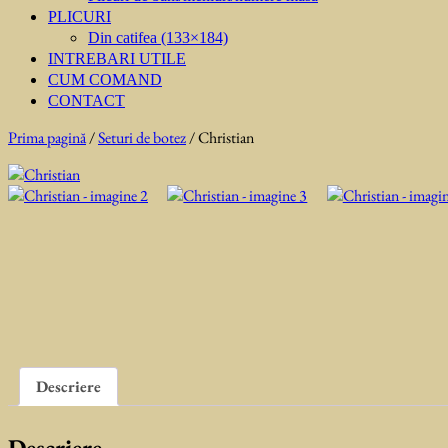
PLICURI
Din catifea (133×184)
INTREBARI UTILE
CUM COMAND
CONTACT
Prima pagină
/
Seturi de botez
/ Christian
Descriere
Descriere