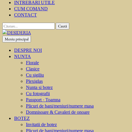
INTREBARI UTILE
CUM COMAND
CONTACT
Caută
după:
Meniu principal
DESIDERIA
Creator de invitati
DESPRE NOI
NUNTA
Florale
Clasice
Cu sigiliu
Plexiglas
Nunta si botez
Cu fotografii
Passport · Toamna
Plicuri de bani/meniuri/numere masa
Domnisoare & Cavaleri de onoare
BOTEZ
Invitatii de botez
Plicuri de bani/meniuri/numere masa