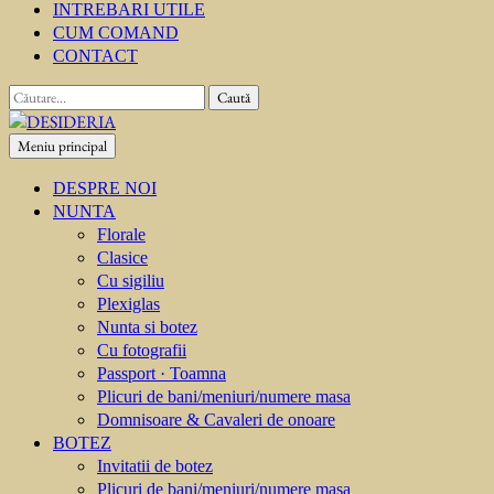
INTREBARI UTILE
CUM COMAND
CONTACT
Caută
după:
Meniu principal
DESIDERIA
Creator de invitati
DESPRE NOI
NUNTA
Florale
Clasice
Cu sigiliu
Plexiglas
Nunta si botez
Cu fotografii
Passport · Toamna
Plicuri de bani/meniuri/numere masa
Domnisoare & Cavaleri de onoare
BOTEZ
Invitatii de botez
Plicuri de bani/meniuri/numere masa