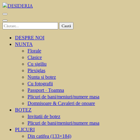
Sari
la
DESIDERIA
Creator de invitati
conținut
(apasă
Caută
Enter)
după:
DESPRE NOI
NUNTA
Florale
Clasice
Cu sigiliu
Plexiglas
Nunta si botez
Cu fotografii
Passport · Toamna
Plicuri de bani/meniuri/numere masa
Domnisoare & Cavaleri de onoare
BOTEZ
Invitatii de botez
Plicuri de bani/meniuri/numere masa
PLICURI
Din catifea (133×184)