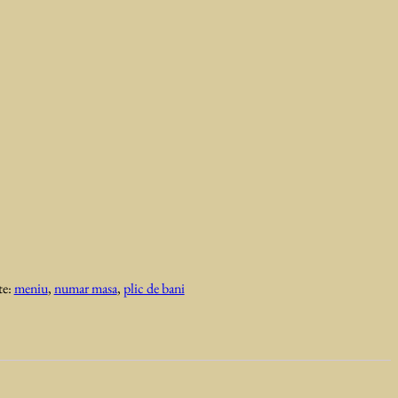
te:
meniu
,
numar masa
,
plic de bani