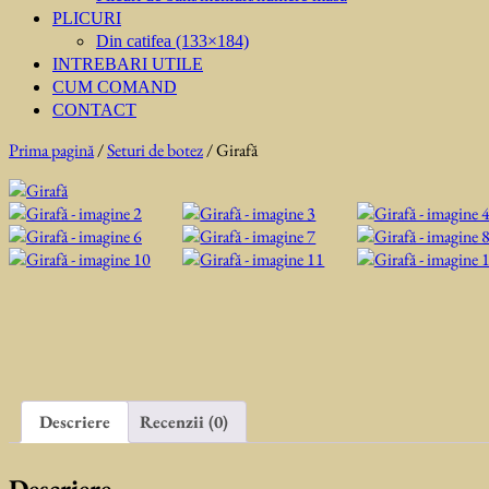
PLICURI
Din catifea (133×184)
INTREBARI UTILE
CUM COMAND
CONTACT
Prima pagină
/
Seturi de botez
/ Girafă
Descriere
Recenzii (0)
Descriere