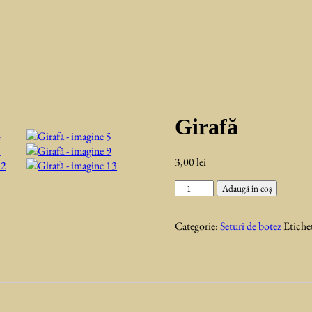
Girafă
3,00
lei
Cantitate
Adaugă în coș
Girafă
Categorie:
Seturi de botez
Etiche