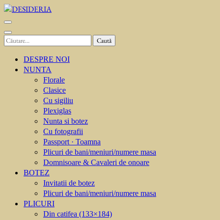
Sari
la
DESIDERIA
Creator de invitati
conținut
(apasă
Caută
Enter)
după:
DESPRE NOI
NUNTA
Florale
Clasice
Cu sigiliu
Plexiglas
Nunta si botez
Cu fotografii
Passport · Toamna
Plicuri de bani/meniuri/numere masa
Domnisoare & Cavaleri de onoare
BOTEZ
Invitatii de botez
Plicuri de bani/meniuri/numere masa
PLICURI
Din catifea (133×184)