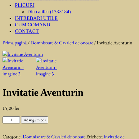
PLICURI
Din catifea (133×184)
INTREBARI UTILE
CUM COMAND
CONTACT
Prima pagină
/
Domnisoare & Cavaleri de onoare
/ Invitatie Aventurin
Invitatie Aventurin
15,00
lei
Cantitate
Adaugă în coș
Invitatie
Aventurin
Categorie:
Domnisoare & Cavaleri de onoare
Etichete:
invitatie de