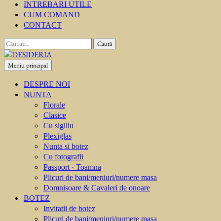
INTREBARI UTILE
CUM COMAND
CONTACT
Caută
după:
Meniu principal
DESIDERIA
Creator de invitati
DESPRE NOI
NUNTA
Florale
Clasice
Cu sigiliu
Plexiglas
Nunta si botez
Cu fotografii
Passport · Toamna
Plicuri de bani/meniuri/numere masa
Domnisoare & Cavaleri de onoare
BOTEZ
Invitatii de botez
Plicuri de bani/meniuri/numere masa