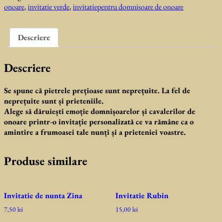
onoare
,
invitatie verde
,
invitatiepentru domnisoare de onoare
Descriere
Descriere
Se spune că pietrele prețioase sunt neprețuite. La fel de
neprețuite sunt și prieteniile.
Alege să dăruiești emoție domnișoarelor și cavalerilor de
onoare printr-o invitație personalizată ce va rămâne ca o
amintire a frumoasei tale nunți și a prieteniei voastre.
Produse similare
Invitatie de nunta Zina
Invitatie Rubin
7,50
lei
15,00
lei