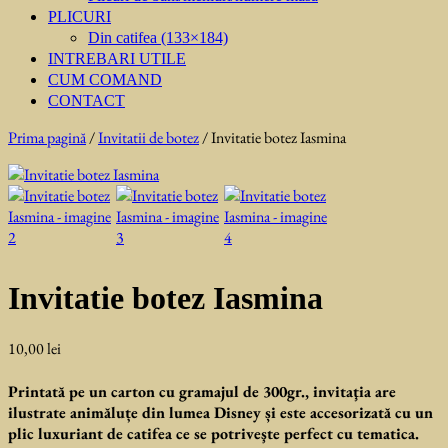
PLICURI
Din catifea (133×184)
INTREBARI UTILE
CUM COMAND
CONTACT
Prima pagină
/
Invitatii de botez
/ Invitatie botez Iasmina
Invitatie botez Iasmina
10,00
lei
Printată pe un carton cu gramajul de 300gr., invitaţia are
ilustrate animăluțe din lumea Disney și este accesorizată cu un
plic luxuriant de catifea ce se potriveşte perfect cu tematica.