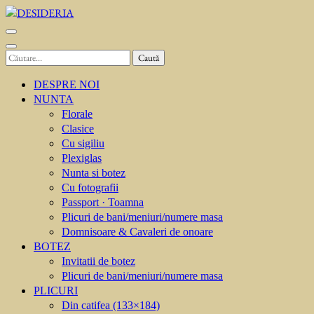
Sari
la
DESIDERIA
Creator de invitati
conținut
(apasă
Caută
Enter)
după:
DESPRE NOI
NUNTA
Florale
Clasice
Cu sigiliu
Plexiglas
Nunta si botez
Cu fotografii
Passport · Toamna
Plicuri de bani/meniuri/numere masa
Domnisoare & Cavaleri de onoare
BOTEZ
Invitatii de botez
Plicuri de bani/meniuri/numere masa
PLICURI
Din catifea (133×184)