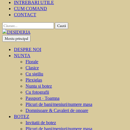
INTREBARI UTILE
CUM COMAND
CONTACT
Caută
după:
Meniu principal
DESIDERIA
Creator de invitati
DESPRE NOI
NUNTA
Florale
Clasice
Cu sigiliu
Plexiglas
Nunta si botez
Cu fotografii
Passport · Toamna
Plicuri de bani/meniuri/numere masa
Domnisoare & Cavaleri de onoare
BOTEZ
Invitatii de botez
Plicuri de bani/meniuri/numere masa