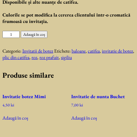
Disponibile și alte nuanțe de catifea.
Culorile se pot modifica la cererea clientului într-o cromatică
frumoasă cu invitaţia.
Cantitate
Adaugă în coș
Invitatie
botez
Categorie:
Invitatii de botez
Etichete:
baloane
,
catifea
,
invitatie de botez
,
Iasmina
plic din catifea
,
roz
,
roz prafuit
,
sigiliu
Produse similare
Invitatie botez Mimi
Invitatie de nunta Buchet
4,50
lei
7,00
lei
Adaugă în coș
Adaugă în coș