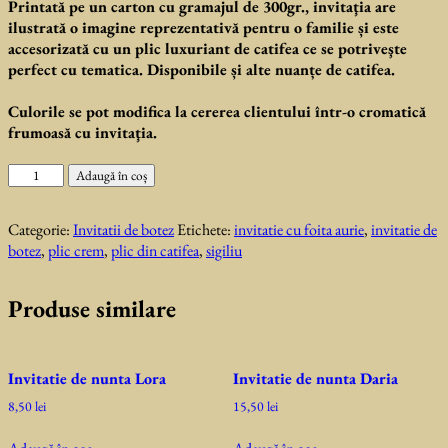
Printată pe un carton cu gramajul de 300gr., invitaţia are
ilustrată o imagine reprezentativă pentru o familie și este
accesorizată cu un plic luxuriant de catifea ce se potriveşte
perfect cu tematica. Disponibile și alte nuanțe de catifea.
Culorile se pot modifica la cererea clientului într-o cromatică
frumoasă cu invitaţia.
Cantitate
Adaugă în coș
Invitatie
de
Categorie:
Invitatii de botez
Etichete:
invitatie cu foita aurie
,
invitatie de
botez
botez
,
plic crem
,
plic din catifea
,
sigiliu
Familie
Produse similare
Invitatie de nunta Lora
Invitatie de nunta Daria
8,50
lei
15,50
lei