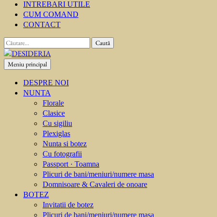
INTREBARI UTILE
CUM COMAND
CONTACT
Caută
după:
Meniu principal
DESIDERIA
Creator de invitati
DESPRE NOI
NUNTA
Florale
Clasice
Cu sigiliu
Plexiglas
Nunta si botez
Cu fotografii
Passport · Toamna
Plicuri de bani/meniuri/numere masa
Domnisoare & Cavaleri de onoare
BOTEZ
Invitatii de botez
Plicuri de bani/meniuri/numere masa