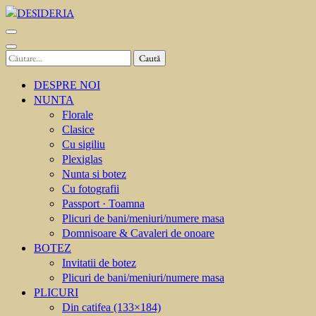
Sari
la
DESIDERIA
Creator de invitati
conținut
(apasă
Caută
Enter)
după:
DESPRE NOI
NUNTA
Florale
Clasice
Cu sigiliu
Plexiglas
Nunta si botez
Cu fotografii
Passport · Toamna
Plicuri de bani/meniuri/numere masa
Domnisoare & Cavaleri de onoare
BOTEZ
Invitatii de botez
Plicuri de bani/meniuri/numere masa
PLICURI
Din catifea (133×184)