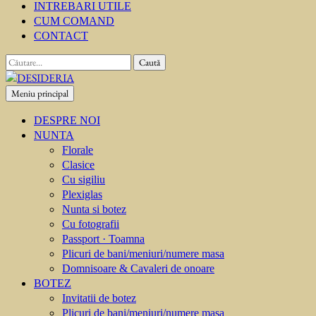
INTREBARI UTILE
CUM COMAND
CONTACT
Caută
după:
Meniu principal
DESIDERIA
Creator de invitati
DESPRE NOI
NUNTA
Florale
Clasice
Cu sigiliu
Plexiglas
Nunta si botez
Cu fotografii
Passport · Toamna
Plicuri de bani/meniuri/numere masa
Domnisoare & Cavaleri de onoare
BOTEZ
Invitatii de botez
Plicuri de bani/meniuri/numere masa