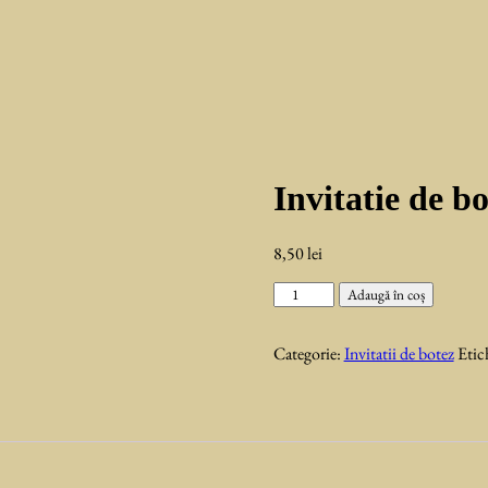
Invitatie de bo
8,50
lei
Cantitate
Adaugă în coș
Invitatie
de
Categorie:
Invitatii de botez
Etic
botez
Alessia