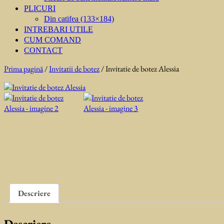
PLICURI
Din catifea (133×184)
INTREBARI UTILE
CUM COMAND
CONTACT
Prima pagină
/
Invitatii de botez
/ Invitatie de botez Alessia
Descriere
Descriere