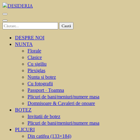
Sari
la
DESIDERIA
Creator de invitati
conținut
(apasă
Caută
Enter)
după:
DESPRE NOI
NUNTA
Florale
Clasice
Cu sigiliu
Plexiglas
Nunta si botez
Cu fotografii
Passport · Toamna
Plicuri de bani/meniuri/numere masa
Domnisoare & Cavaleri de onoare
BOTEZ
Invitatii de botez
Plicuri de bani/meniuri/numere masa
PLICURI
Din catifea (133×184)