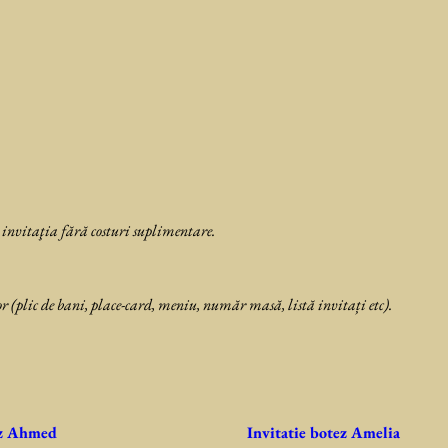
 invitaţia fără costuri suplimentare.
r (plic de bani, place-card, meniu, număr masă, listă invitați etc).
ez Ahmed
Invitatie botez Amelia