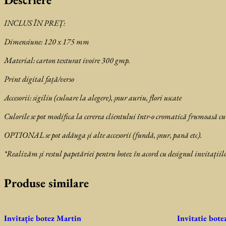
INCLUS ÎN PREȚ:
Dimensiune: 120 x 175 mm
Material: carton texturat ivoire 300 gmp.
Print digital față/verso
Accesorii: sigiliu (culoare la alegere), șnur auriu, flori uscate
Culorile se pot modifica la cererea clientului într-o cromatică frumoasă cu
OPTIONAL se pot adăuga și alte accesorii (fundă, șnur, pană etc).
*Realizăm și restul papetăriei pentru botez în acord cu designul invitațiilo
Produse similare
Invitație botez Martin
Invitatie bot