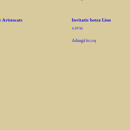
Aris
z Aristocats
Invitatie botez Lion
4,50
lei
Adaugă în coș