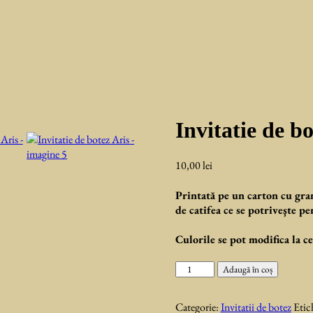
Invitatie de bo
10,00
lei
Printată pe un carton cu gram
de catifea ce se potriveşte pe
Culorile se pot modifica la c
Cantitate
Adaugă în coș
Invitatie
de
Categorie:
Invitatii de botez
Etic
botez