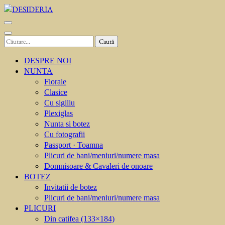
Sari
la
DESIDERIA
Creator de invitati
conținut
(apasă
Caută
Enter)
după:
DESPRE NOI
NUNTA
Florale
Clasice
Cu sigiliu
Plexiglas
Nunta si botez
Cu fotografii
Passport · Toamna
Plicuri de bani/meniuri/numere masa
Domnisoare & Cavaleri de onoare
BOTEZ
Invitatii de botez
Plicuri de bani/meniuri/numere masa
PLICURI
Din catifea (133×184)