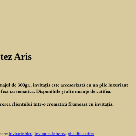
tez Aris
ajul de 300gr., invitaţia este accesorizată cu un plic luxuriant
rfect cu tematica. Disponibile și alte nuanțe de catifea.
ererea clientului într-o cromatică frumoasă cu invitaţia.
hete:
invitatie bleu
,
invitatie de botez
,
plic din catifea