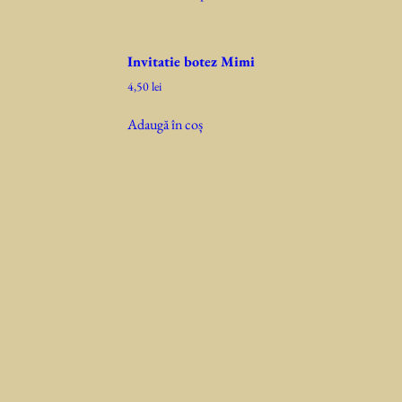
Invitatie botez Mimi
4,50
lei
Adaugă în coș