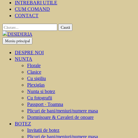
INTREBARI UTILE
CUM COMAND
CONTACT
Caută
după:
Meniu principal
DESIDERIA
Creator de invitati
DESPRE NOI
NUNTA
Florale
Clasice
Cu sigiliu
Plexiglas
Nunta si botez
Cu fotografii
Passport · Toamna
Plicuri de bani/meniuri/numere masa
Domnisoare & Cavaleri de onoare
BOTEZ
Invitatii de botez
Plicuri de bani/meniuri/numere masa