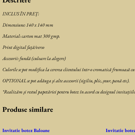
INCLUS ÎN PREȚ:
Dimensiune: 140 x 140 mm
Material: carton mat 300 gmp.
Print digital față/verso
Accesorii: fundă (culoare la alegere)
Culorile se pot modifica la cererea clientului într-o cromatică frumoasă cu
OPTIONAL se pot adăuga și alte accesorii (sigiliu, plic, șnur, pană etc).
*Realizăm și restul papetăriei pentru botez în acord cu designul invitațiilo
Produse similare
Invitatie botez Baloane
Invitatie bot