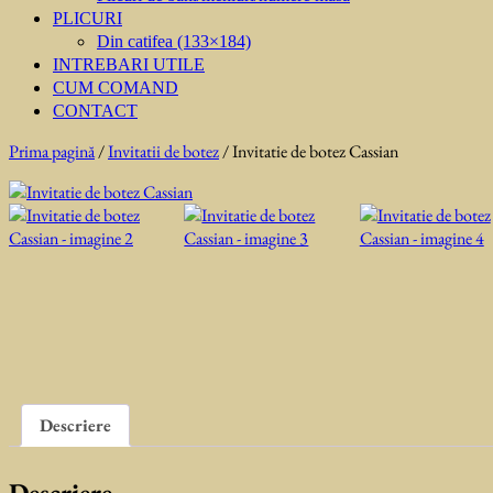
PLICURI
Din catifea (133×184)
INTREBARI UTILE
CUM COMAND
CONTACT
Prima pagină
/
Invitatii de botez
/ Invitatie de botez Cassian
Descriere
Descriere