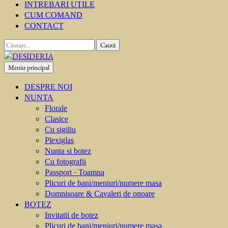
INTREBARI UTILE
CUM COMAND
CONTACT
Caută
după:
Meniu principal
DESIDERIA
Creator de invitati
DESPRE NOI
NUNTA
Florale
Clasice
Cu sigiliu
Plexiglas
Nunta si botez
Cu fotografii
Passport · Toamna
Plicuri de bani/meniuri/numere masa
Domnisoare & Cavaleri de onoare
BOTEZ
Invitatii de botez
Plicuri de bani/meniuri/numere masa