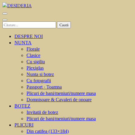
Sari
la
DESIDERIA
Creator de invitati
conținut
(apasă
Caută
Enter)
după:
DESPRE NOI
NUNTA
Florale
Clasice
Cu sigiliu
Plexiglas
Nunta si botez
Cu fotografii
Passport · Toamna
Plicuri de bani/meniuri/numere masa
Domnisoare & Cavaleri de onoare
BOTEZ
Invitatii de botez
Plicuri de bani/meniuri/numere masa
PLICURI
Din catifea (133×184)