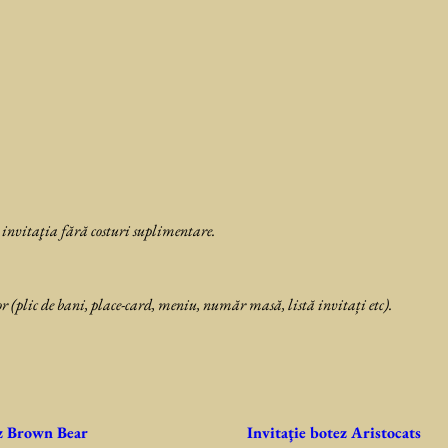
 invitaţia fără costuri suplimentare.
r (plic de bani, place-card, meniu, număr masă, listă invitați etc).
ez Brown Bear
Invitaţie botez Aristocats