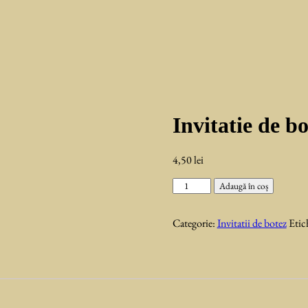
Invitatie de b
4,50
lei
Cantitate
Adaugă în coș
Invitatie
de
Categorie:
Invitatii de botez
Etic
botez
Cassian