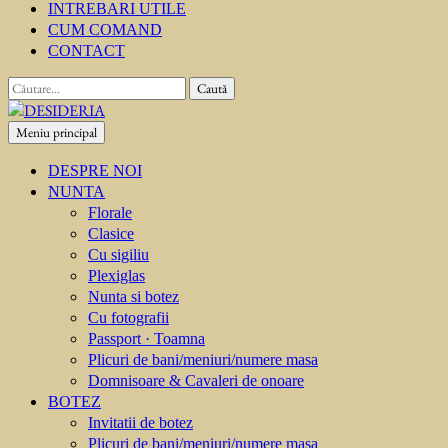
INTREBARI UTILE
CUM COMAND
CONTACT
Caută
după:
Meniu principal
DESIDERIA
Creator de invitati
DESPRE NOI
NUNTA
Florale
Clasice
Cu sigiliu
Plexiglas
Nunta si botez
Cu fotografii
Passport · Toamna
Plicuri de bani/meniuri/numere masa
Domnisoare & Cavaleri de onoare
BOTEZ
Invitatii de botez
Plicuri de bani/meniuri/numere masa