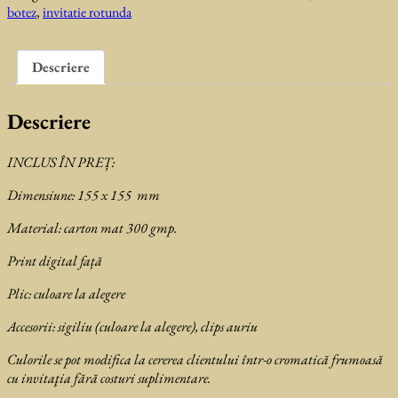
botez
,
invitatie rotunda
Dani
Descriere
Descriere
INCLUS ÎN PREȚ:
Dimensiune: 155 x 155 mm
Material: carton mat 300 gmp.
Print digital față
Plic: culoare la alegere
Accesorii: sigiliu (culoare la alegere), clips auriu
Culorile se pot modifica la cererea clientului într-o cromatică frumoasă
cu invitaţia fără costuri suplimentare.