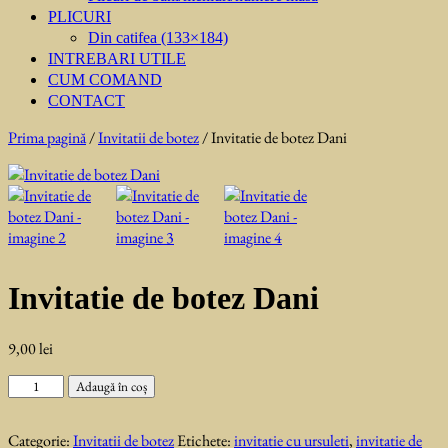
PLICURI
Din catifea (133×184)
INTREBARI UTILE
CUM COMAND
CONTACT
Prima pagină
/
Invitatii de botez
/ Invitatie de botez Dani
Invitatie de botez Dani
9,00
lei
Cantitate
Adaugă în coș
Invitatie
de
Categorie:
Invitatii de botez
Etichete:
invitatie cu ursuleti
,
invitatie de
botez