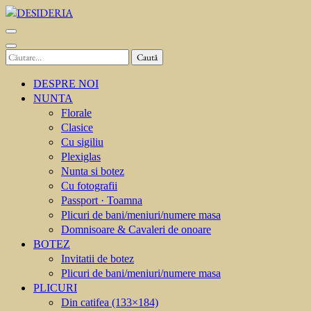
Sari
la
DESIDERIA
Creator de invitati
conținut
(apasă
Caută
Enter)
după:
DESPRE NOI
NUNTA
Florale
Clasice
Cu sigiliu
Plexiglas
Nunta si botez
Cu fotografii
Passport · Toamna
Plicuri de bani/meniuri/numere masa
Domnisoare & Cavaleri de onoare
BOTEZ
Invitatii de botez
Plicuri de bani/meniuri/numere masa
PLICURI
Din catifea (133×184)