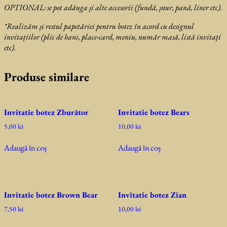
OPTIONAL: se
pot adăuga și alte accesorii (fundă, șnur, pană, liner etc).
*Realizăm și restul papetăriei pentru botez în acord cu designul
invitațiilor (plic de bani, place-card, meniu, număr masă, listă invitați
etc).
Produse similare
Invitatie botez Zburător
Invitatie botez Bears
5,00
lei
10,00
lei
Adaugă în coș
Adaugă în coș
Invitatie botez Brown Bear
Invitatie botez Zian
7,50
lei
10,00
lei