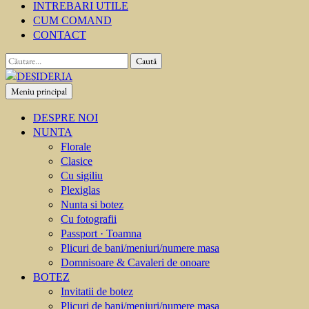
INTREBARI UTILE
CUM COMAND
CONTACT
Caută
după:
Meniu principal
DESIDERIA
Creator de invitati
DESPRE NOI
NUNTA
Florale
Clasice
Cu sigiliu
Plexiglas
Nunta si botez
Cu fotografii
Passport · Toamna
Plicuri de bani/meniuri/numere masa
Domnisoare & Cavaleri de onoare
BOTEZ
Invitatii de botez
Plicuri de bani/meniuri/numere masa