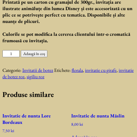
Printată pe un carton cu gramajul de 300gr., invitaţia are
ilustrate animăluțe din lumea Disney și este accesorizată cu un
plic ce se potriveşte perfect cu tematica. Disponibile și alte
nuanțe de plicuri.
Culorile se pot modifica la cererea clientului într-o cromatică
frumoasă cu invitaţia.
Cantitate
Adaugă în coș
Invitatie
de
Categorie:
Invitatii de botez
Etichete:
florala
,
invitatie cu girafe
,
invitatie
botez
de botez roz
,
sigiliu roz
Katia
Produse similare
Invitatie de nunta Lore
Invitatie de nunta Măslin
Bordeaux
8,00
lei
7,50
lei