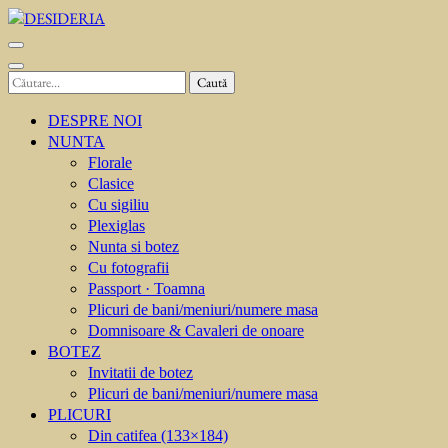
Sari
la
DESIDERIA
Creator de invitati
conținut
(apasă
Caută
Enter)
după:
DESPRE NOI
NUNTA
Florale
Clasice
Cu sigiliu
Plexiglas
Nunta si botez
Cu fotografii
Passport · Toamna
Plicuri de bani/meniuri/numere masa
Domnisoare & Cavaleri de onoare
BOTEZ
Invitatii de botez
Plicuri de bani/meniuri/numere masa
PLICURI
Din catifea (133×184)