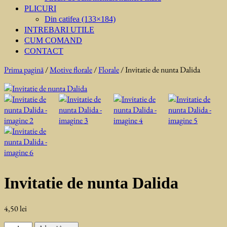
PLICURI
Din catifea (133×184)
INTREBARI UTILE
CUM COMAND
CONTACT
Prima pagină
/
Motive florale
/
Florale
/ Invitatie de nunta Dalida
Invitatie de nunta Dalida
4,50
lei
Cantitate