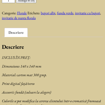
Adaugă în coș
Invitatie
de
Categorie:
Florale
Etichete:
bujori albi
,
funda verde
,
invitatie cu bujori
,
nunta
invitatie de nunta florala
Dalida
Descriere
Descriere
INCLUS ÎN PREȚ:
Dimensiune: 140 x 140 mm
Material: carton mat 300 gmp.
Print digital față/verso
Accesorii: fundă (culoare la alegere)
Culorile se pot modifica la cererea clientului într-o cromatică frumoasă