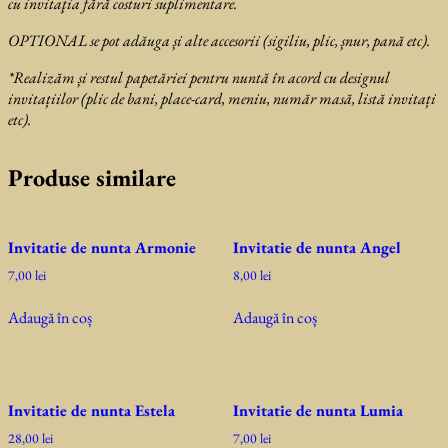
cu invitaţia fără costuri suplimentare.
OPTIONAL se pot adăuga și alte accesorii (sigiliu, plic, șnur, pană etc).
*Realizăm și restul papetăriei pentru nuntă în acord cu designul
invitațiilor (plic de bani, place-card, meniu, număr masă, listă invitați
etc).
Produse similare
Invitatie de nunta Armonie
Invitatie de nunta Angel
7,00
lei
8,00
lei
Adaugă în coș
Adaugă în coș
Invitatie de nunta Estela
Invitatie de nunta Lumia
28,00
lei
7,00
lei