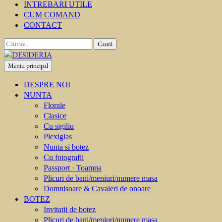
INTREBARI UTILE
CUM COMAND
CONTACT
Caută
după:
Meniu principal
DESIDERIA
Creator de invitati
DESPRE NOI
NUNTA
Florale
Clasice
Cu sigiliu
Plexiglas
Nunta si botez
Cu fotografii
Passport · Toamna
Plicuri de bani/meniuri/numere masa
Domnisoare & Cavaleri de onoare
BOTEZ
Invitatii de botez
Plicuri de bani/meniuri/numere masa