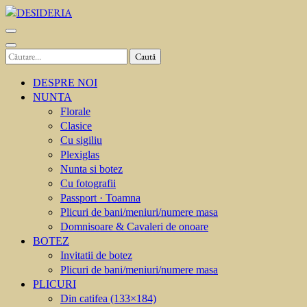
Sari
la
DESIDERIA
Creator de invitati
conținut
(apasă
Caută
Enter)
după:
DESPRE NOI
NUNTA
Florale
Clasice
Cu sigiliu
Plexiglas
Nunta si botez
Cu fotografii
Passport · Toamna
Plicuri de bani/meniuri/numere masa
Domnisoare & Cavaleri de onoare
BOTEZ
Invitatii de botez
Plicuri de bani/meniuri/numere masa
PLICURI
Din catifea (133×184)