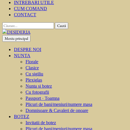
INTREBARI UTILE
CUM COMAND
CONTACT
Caută
după:
Meniu principal
DESIDERIA
Creator de invitati
DESPRE NOI
NUNTA
Florale
Clasice
Cu sigiliu
Plexiglas
Nunta si botez
Cu fotografii
Passport · Toamna
Plicuri de bani/meniuri/numere masa
Domnisoare & Cavaleri de onoare
BOTEZ
Invitatii de botez
Plicuri de bani/meniuri/numere masa