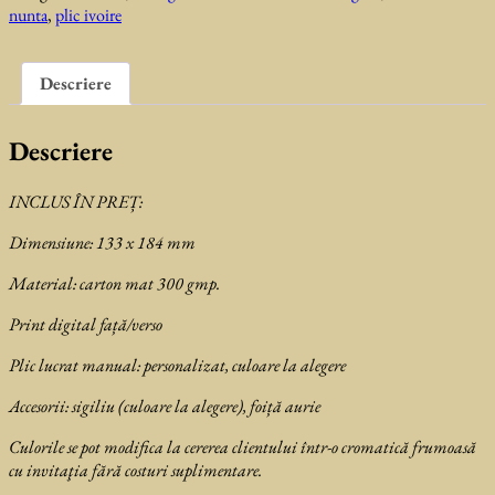
nunta
,
plic ivoire
Abby
Descriere
Descriere
INCLUS ÎN PREȚ:
Dimensiune: 133 x 184 mm
Material: carton mat 300 gmp.
Print digital față/verso
Plic lucrat manual: personalizat, culoare la alegere
Accesorii: sigiliu (culoare la alegere), foiță aurie
Culorile se pot modifica la cererea clientului într-o cromatică frumoasă
cu invitaţia fără costuri suplimentare.