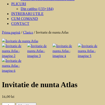
PLICURI
Din catifea (133×184)
INTREBARI UTILE
CUM COMAND
CONTACT
Prima pagină
/
Clasice
/ Invitatie de nunta Atlas
Invitatie de nunta Atlas
16,00
lei
Cantitate