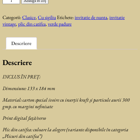
Adaugă în coș
Invitatie
de
Categorii:
Clasice
,
Cu sigiliu
Etichete:
invitatie de nunta
,
invitatie
nunta
vintage
,
plic din catifea
,
verde padure
Atlas
Descriere
Descriere
INCLUS ÎN PREȚ:
Dimensiune: 133 x 184 mm
Material: carton special ivoire cu inserții kraft și particule aurii 300
gmp. cu margini nefinisate
Print digital față/verso
Plic din catifea: culoare la alegere (variante disponibile în categoria
„Plicuri din catifea”)