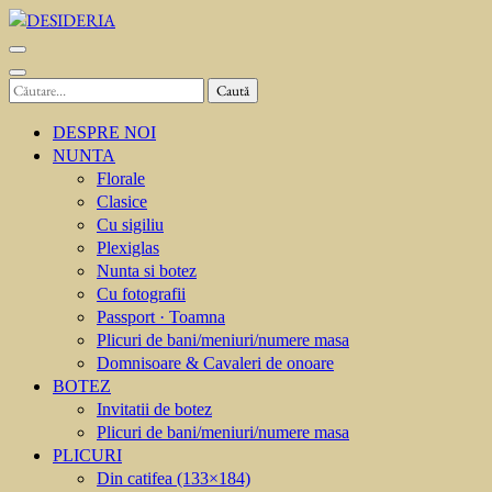
Sari
la
DESIDERIA
Creator de invitati
conținut
(apasă
Caută
Enter)
după:
DESPRE NOI
NUNTA
Florale
Clasice
Cu sigiliu
Plexiglas
Nunta si botez
Cu fotografii
Passport · Toamna
Plicuri de bani/meniuri/numere masa
Domnisoare & Cavaleri de onoare
BOTEZ
Invitatii de botez
Plicuri de bani/meniuri/numere masa
PLICURI
Din catifea (133×184)