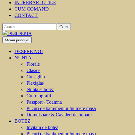
INTREBARI UTILE
CUM COMAND
CONTACT
Caută
după:
Meniu principal
DESIDERIA
Creator de invitati
DESPRE NOI
NUNTA
Florale
Clasice
Cu sigiliu
Plexiglas
Nunta si botez
Cu fotografii
Passport · Toamna
Plicuri de bani/meniuri/numere masa
Domnisoare & Cavaleri de onoare
BOTEZ
Invitatii de botez
Plicuri de bani/meniuri/numere masa