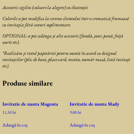
Accesorii: sigiliu (culoare la alegere) cu ilustrație
Culorile se pot modifica la cererea clientului într-o cromatică frumoasă
cu invitaţia fără costuri suplimentare.
OPTIONAL: se
pot adăuga și alte accesorii (fundă, șnur, pană, foiță
aurie etc).
*Realizăm și restul papetăriei pentru nuntă în acord cu designul
invitațiilor (plic de bani, place-card, meniu, număr masă, listă invitați
etc).
Produse similare
Invitatie de nunta Magenta
Invitatie de nunta Mady
11,50
lei
9,00
lei
Adaugă în coș
Adaugă în coș