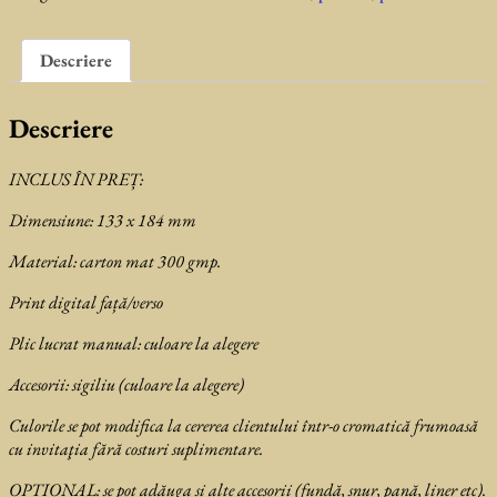
Dilinca
Descriere
Descriere
INCLUS ÎN PREȚ:
Dimensiune: 133 x 184 mm
Material: carton mat 300 gmp.
Print digital față/verso
Plic lucrat manual: culoare la alegere
Accesorii: sigiliu (culoare la alegere)
Culorile se pot modifica la cererea clientului într-o cromatică frumoasă
cu invitaţia fără costuri suplimentare.
OPTIONAL: se
pot adăuga și alte accesorii (fundă, șnur, pană, liner etc).