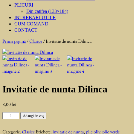
PLICURI
Din catifea (133×184)
INTREBARI UTILE
CUM COMAND
CONTACT
Prima pagină
/
Clasice
/ Invitatie de nunta Dilinca
Invitatie de nunta Dilinca
8,00
lei
Cantitate
Adaugă în coș
Invitatie
de
Categorie:
Clasice
Etichete:
invitatie de nunta
,
plic oliv
,
plic verde
nunta