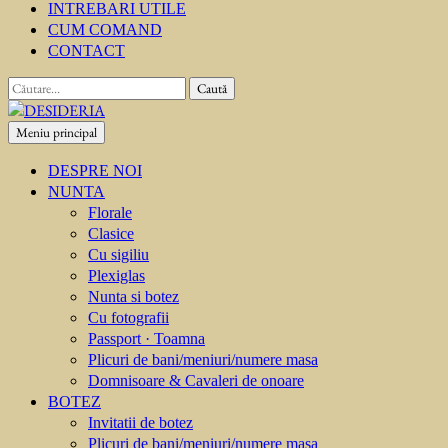
INTREBARI UTILE
CUM COMAND
CONTACT
Caută
după:
Meniu principal
DESIDERIA
Creator de invitati
DESPRE NOI
NUNTA
Florale
Clasice
Cu sigiliu
Plexiglas
Nunta si botez
Cu fotografii
Passport · Toamna
Plicuri de bani/meniuri/numere masa
Domnisoare & Cavaleri de onoare
BOTEZ
Invitatii de botez
Plicuri de bani/meniuri/numere masa