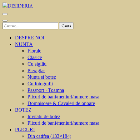
Sari
la
DESIDERIA
Creator de invitati
conținut
(apasă
Caută
Enter)
după:
DESPRE NOI
NUNTA
Florale
Clasice
Cu sigiliu
Plexiglas
Nunta si botez
Cu fotografii
Passport · Toamna
Plicuri de bani/meniuri/numere masa
Domnisoare & Cavaleri de onoare
BOTEZ
Invitatii de botez
Plicuri de bani/meniuri/numere masa
PLICURI
Din catifea (133×184)