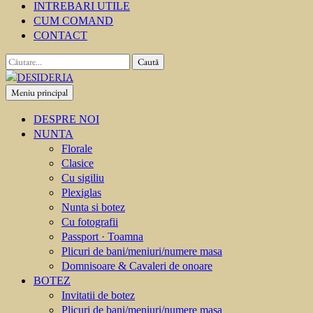
INTREBARI UTILE
CUM COMAND
CONTACT
Caută
după:
Meniu principal
DESIDERIA
Creator de invitati
DESPRE NOI
NUNTA
Florale
Clasice
Cu sigiliu
Plexiglas
Nunta si botez
Cu fotografii
Passport · Toamna
Plicuri de bani/meniuri/numere masa
Domnisoare & Cavaleri de onoare
BOTEZ
Invitatii de botez
Plicuri de bani/meniuri/numere masa