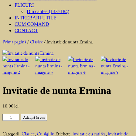
PLICURI
Din catifea (133×184)
INTREBARI UTILE
CUM COMAND
CONTACT
Prima pagină
/
Clasice
/ Invitatie de nunta Ermina
Invitatie de nunta Ermina
10,00
lei
Cantitate
Adaugă în coș
Invitatie
de
Categorii:
Clasice
,
Cu sigiliu
Etichete:
invitatie cu catifea
,
invitatie de
nunta