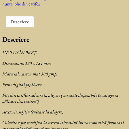
nunta
,
plic din catifea
Ermina
Descriere
Descriere
INCLUS ÎN PREȚ:
Dimensiune: 133 x 184 mm
Material: carton mat 300 gmp.
Print digital față/verso
Plic din catifea: culoare la alegere (variante disponibile în categoria
„Plicuri din catifea”)
Accesorii: sigiliu (culoare la alegere)
Culorile se pot modifica la cererea clientului într-o cromatică frumoasă
cu invitaţia fără costuri suplimentare.