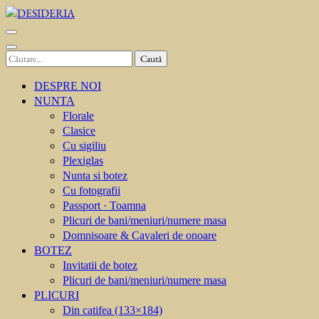
Sari
la
DESIDERIA
Creator de invitati
conținut
(apasă
Caută
Enter)
după:
DESPRE NOI
NUNTA
Florale
Clasice
Cu sigiliu
Plexiglas
Nunta si botez
Cu fotografii
Passport · Toamna
Plicuri de bani/meniuri/numere masa
Domnisoare & Cavaleri de onoare
BOTEZ
Invitatii de botez
Plicuri de bani/meniuri/numere masa
PLICURI
Din catifea (133×184)