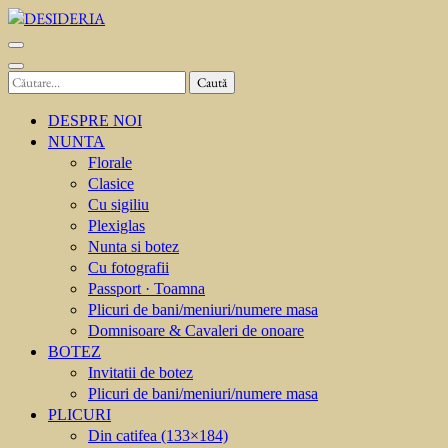
Sari
la
DESIDERIA
Creator de invitati
conținut
(apasă
Caută
Enter)
după:
DESPRE NOI
NUNTA
Florale
Clasice
Cu sigiliu
Plexiglas
Nunta si botez
Cu fotografii
Passport · Toamna
Plicuri de bani/meniuri/numere masa
Domnisoare & Cavaleri de onoare
BOTEZ
Invitatii de botez
Plicuri de bani/meniuri/numere masa
PLICURI
Din catifea (133×184)