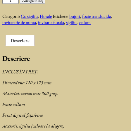
Adaugă în coș
Invitatie
de
Categorii:
Cu sigiliu
,
Florale
Etichete:
bujori
,
foaie translucida
,
nunta
invitatatie de nunta
,
invitatie florala
,
sigiliu
,
vellum
Fidelia
Descriere
Descriere
INCLUS ÎN PREȚ:
Dimensiune: 120 x 175 mm
Material: carton mat 300 gmp.
Foaie vellum
Print digital față/verso
Accesorii: sigiliu (culoare la alegere)