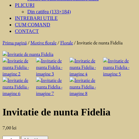
PLICURI
Din catifea (133×184)
INTREBARI UTILE
CUM COMAND
CONTACT
Prima pagină
/
Motive florale
/
Florale
/ Invitatie de nunta Fidelia
Invitatie de nunta Fidelia
7,00
lei
Cantitate