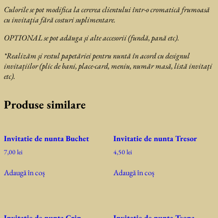
Culorile se pot modifica la cererea clientului într-o cromatică frumoasă
cu invitaţia fără costuri suplimentare.
OPTIONAL se pot adăuga și alte accesorii (fundă, pană etc).
*Realizăm și restul papetăriei pentru nuntă în acord cu designul
invitațiilor (plic de bani, place-card, meniu, număr masă, listă invitați
etc).
Produse similare
Invitatie de nunta Buchet
Invitatie de nunta Tresor
7,00
lei
4,50
lei
Adaugă în coș
Adaugă în coș
Invitatie de nunta Crin
Invitatie de nunta Teona