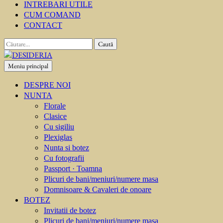
INTREBARI UTILE
CUM COMAND
CONTACT
Caută
după:
Meniu principal
DESIDERIA
Creator de invitati
DESPRE NOI
NUNTA
Florale
Clasice
Cu sigiliu
Plexiglas
Nunta si botez
Cu fotografii
Passport · Toamna
Plicuri de bani/meniuri/numere masa
Domnisoare & Cavaleri de onoare
BOTEZ
Invitatii de botez
Plicuri de bani/meniuri/numere masa