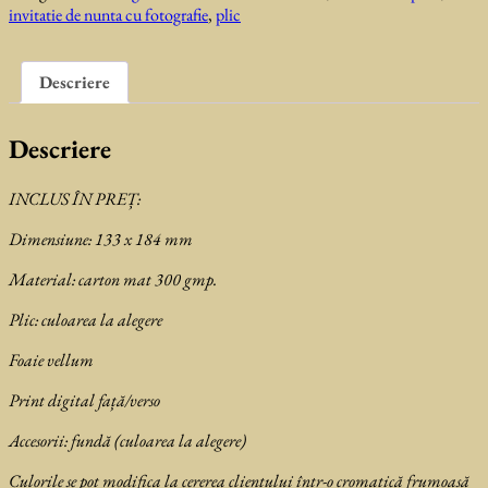
invitatie de nunta cu fotografie
,
plic
Giza
Descriere
Descriere
INCLUS ÎN PREȚ:
Dimensiune: 133 x 184 mm
Material: carton mat 300 gmp.
Plic: culoarea la alegere
Foaie vellum
Print digital față/verso
Accesorii: fundă (culoarea la alegere)
Culorile se pot modifica la cererea clientului într-o cromatică frumoasă