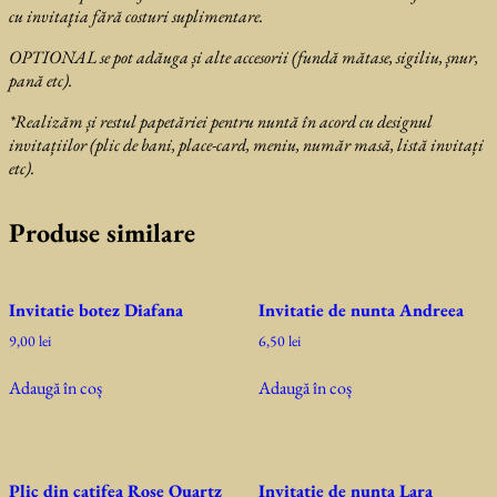
cu invitaţia fără costuri suplimentare.
OPTIONAL se pot adăuga și alte accesorii (fundă mătase, sigiliu, șnur,
pană etc).
*Realizăm și restul papetăriei pentru nuntă în acord cu designul
invitațiilor (plic de bani, place-card, meniu, număr masă, listă invitați
etc).
Produse similare
Invitatie botez Diafana
Invitatie de nunta Andreea
9,00
lei
6,50
lei
Adaugă în coș
Adaugă în coș
Plic din catifea Rose Quartz
Invitatie de nunta Lara