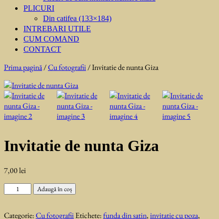
PLICURI
Din catifea (133×184)
INTREBARI UTILE
CUM COMAND
CONTACT
Prima pagină
/
Cu fotografii
/ Invitatie de nunta Giza
Invitatie de nunta Giza
7,00
lei
Cantitate
Adaugă în coș
Invitatie
de
Categorie:
Cu fotografii
Etichete:
funda din satin
,
invitatie cu poza
,
nunta