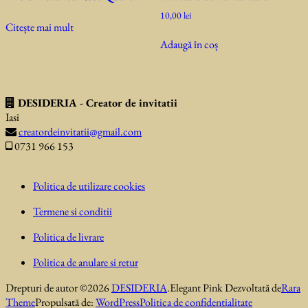
10,00
lei
Citește mai mult
Adaugă în coș
DESIDERIA - Creator de invitatii
Iasi
creatordeinvitatii@gmail.com
0731 966 153
Politica de utilizare cookies
Termene si conditii
Politica de livrare
Politica de anulare si retur
Drepturi de autor ©2026
DESIDERIA
.
Elegant Pink
Dezvoltată de
Rara
Theme
Propulsată de:
WordPress
Politica de confidentialitate