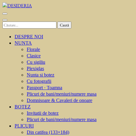
Sari
la
DESIDERIA
Creator de invitati
conținut
(apasă
Caută
Enter)
după:
DESPRE NOI
NUNTA
Florale
Clasice
Cu sigiliu
Plexiglas
Nunta si botez
Cu fotografii
Passport · Toamna
Plicuri de bani/meniuri/numere masa
Domnisoare & Cavaleri de onoare
BOTEZ
Invitatii de botez
Plicuri de bani/meniuri/numere masa
PLICURI
Din catifea (133×184)