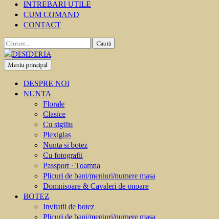
INTREBARI UTILE
CUM COMAND
CONTACT
Caută
după:
Meniu principal
DESIDERIA
Creator de invitati
DESPRE NOI
NUNTA
Florale
Clasice
Cu sigiliu
Plexiglas
Nunta si botez
Cu fotografii
Passport · Toamna
Plicuri de bani/meniuri/numere masa
Domnisoare & Cavaleri de onoare
BOTEZ
Invitatii de botez
Plicuri de bani/meniuri/numere masa