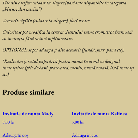
Plic din catifea: culoare la alegere (variante disponibile în categoria
„Plicuri din catifea”)
Accesorii: sigiliu (culoare la alegere), flori uscate
Culorile se pot modifica la cererea clientului într-o cromatică frumoasă
cu invitaţia fără costuri suplimentare.
OPTIONAL: se
pot adăuga și alte accesorii (fundă, șnur, pană etc).
*Realizăm și restul papetăriei pentru nuntă în acord cu designul
invitațiilor (plic de bani, place-card, meniu, număr masă, listă invitați
etc).
Produse similare
Invitatie de nunta Mady
Invitatie de nunta Kalinca
9,00
lei
5,00
lei
Adaugă în coș
Adaugă în coș