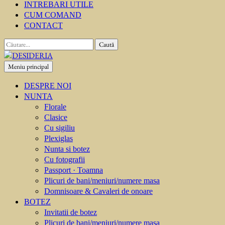
INTREBARI UTILE
CUM COMAND
CONTACT
Caută
după:
Meniu principal
DESIDERIA
Creator de invitati
DESPRE NOI
NUNTA
Florale
Clasice
Cu sigiliu
Plexiglas
Nunta si botez
Cu fotografii
Passport · Toamna
Plicuri de bani/meniuri/numere masa
Domnisoare & Cavaleri de onoare
BOTEZ
Invitatii de botez
Plicuri de bani/meniuri/numere masa