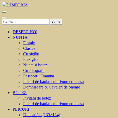
Sari
la
DESIDERIA
Creator de invitati
conținut
(apasă
Caută
Enter)
după:
DESPRE NOI
NUNTA
Florale
Clasice
Cu sigiliu
Plexiglas
Nunta si botez
Cu fotografii
Passport · Toamna
Plicuri de bani/meniuri/numere masa
Domnisoare & Cavaleri de onoare
BOTEZ
Invitatii de botez
Plicuri de bani/meniuri/numere masa
PLICURI
Din catifea (133×184)