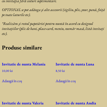
cu invitaţia fără costuri suplimentare.
OPTIONAL se pot adăuga și alte accesorii (sigiliu, plic, șnur, pană, foiță
pe toate laturile etc).
*Realizăm și restul papetăriei pentru nuntă în acord cu designul
invitațiilor (plic de bani, place-card, meniu, număr masă, listă invitați
etc).
Produse similare
Invitatie de nunta Melania
Invitatie de nunta Luna
10,00
lei
8,50
lei
Adaugă în coș
Adaugă în coș
Invitatie de nunta Valeria
Invitatie de nunta Andia