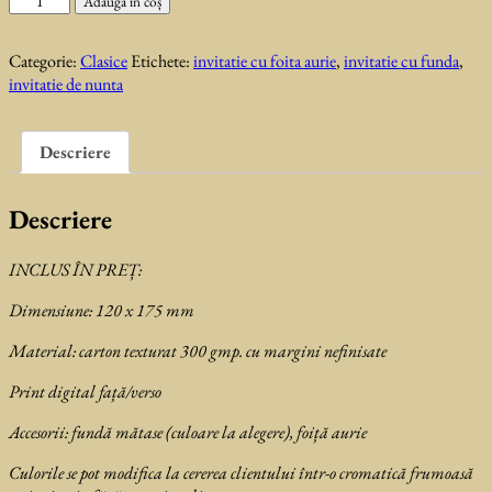
Adaugă în coș
Invitatie
de
Categorie:
Clasice
Etichete:
invitatie cu foita aurie
,
invitatie cu funda
,
nunta
invitatie de nunta
Latvia
Descriere
Descriere
INCLUS ÎN PREȚ:
Dimensiune: 120 x 175 mm
Material: carton texturat 300 gmp. cu margini nefinisate
Print digital față/verso
Accesorii: fundă mătase (culoare la alegere), foiță aurie
Culorile se pot modifica la cererea clientului într-o cromatică frumoasă