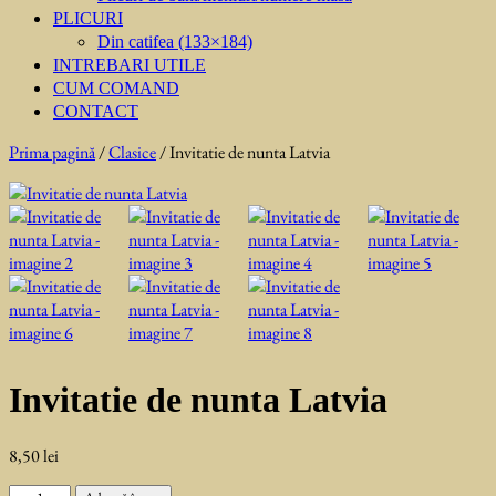
PLICURI
Din catifea (133×184)
INTREBARI UTILE
CUM COMAND
CONTACT
Prima pagină
/
Clasice
/ Invitatie de nunta Latvia
Invitatie de nunta Latvia
8,50
lei
Cantitate