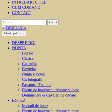
INTREBARI UTILE
CUM COMAND
CONTACT
Caută
după:
Meniu principal
DESIDERIA
Creator de invitati
DESPRE NOI
NUNTA
Florale
Clasice
Cu sigiliu
Plexiglas
Nunta si botez
Cu fotografii
Passport · Toamna
Plicuri de bani/meniuri/numere masa
Domnisoare & Cavaleri de onoare
BOTEZ
Invitatii de botez
Plicuri de bani/meniuri/numere masa