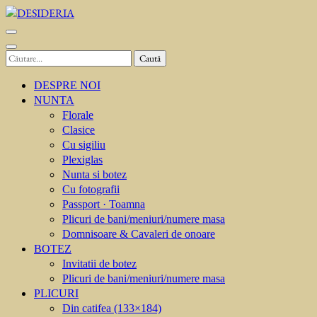
Sari
la
DESIDERIA
Creator de invitati
conținut
(apasă
Caută
Enter)
după:
DESPRE NOI
NUNTA
Florale
Clasice
Cu sigiliu
Plexiglas
Nunta si botez
Cu fotografii
Passport · Toamna
Plicuri de bani/meniuri/numere masa
Domnisoare & Cavaleri de onoare
BOTEZ
Invitatii de botez
Plicuri de bani/meniuri/numere masa
PLICURI
Din catifea (133×184)