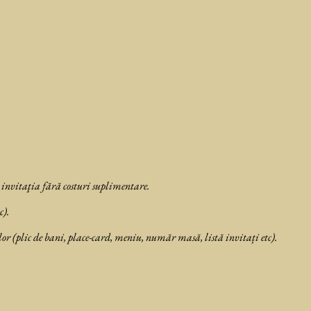
 invitaţia fără costuri suplimentare.
c).
or (plic de bani, place-card, meniu, număr masă, listă invitați etc).