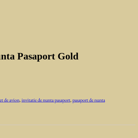
nunta Pasaport Gold
et de avion
,
invitatie de nunta pasaport
,
pasaport de nunta