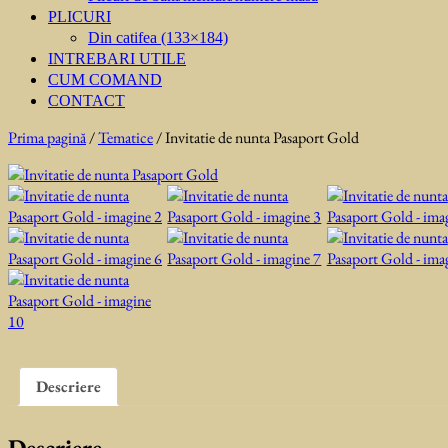
PLICURI
Din catifea (133×184)
INTREBARI UTILE
CUM COMAND
CONTACT
Prima pagină
/
Tematice
/ Invitatie de nunta Pasaport Gold
Descriere
Descriere