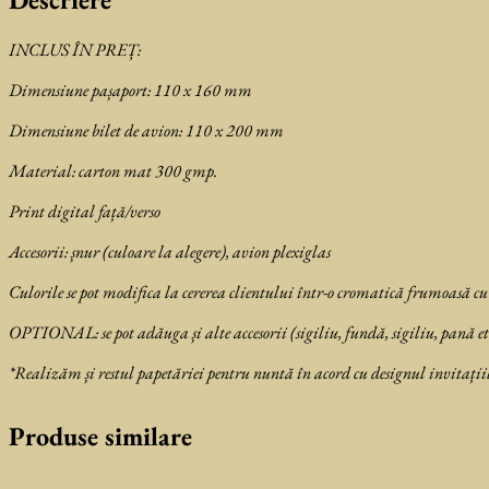
INCLUS ÎN PREȚ:
Dimensiune pașaport: 110 x 160 mm
Dimensiune bilet de avion: 110 x 200 mm
Material: carton mat 300 gmp.
Print digital față/verso
Accesorii: șnur (culoare la alegere), avion plexiglas
Culorile se pot modifica la cererea clientului într-o cromatică frumoasă cu
OPTIONAL: se
pot adăuga și alte accesorii (sigiliu, fundă, sigiliu, pană et
*Realizăm și restul papetăriei pentru nuntă în acord cu designul invitațiil
Produse similare