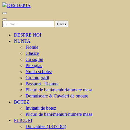
Sari
la
DESIDERIA
Creator de invitati
conținut
(apasă
Caută
Enter)
după:
DESPRE NOI
NUNTA
Florale
Clasice
Cu sigiliu
Plexiglas
Nunta si botez
Cu fotografii
Passport · Toamna
Plicuri de bani/meniuri/numere masa
Domnisoare & Cavaleri de onoare
BOTEZ
Invitatii de botez
Plicuri de bani/meniuri/numere masa
PLICURI
Din catifea (133×184)