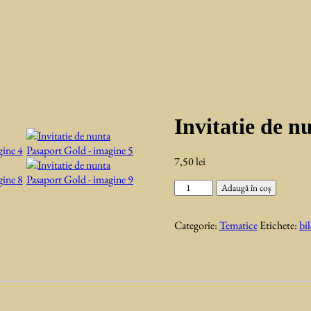
Invitatie de 
7,50
lei
Cantitate
Adaugă în coș
Invitatie
de
Categorie:
Tematice
Etichete:
bil
nunta
Pasaport
Gold