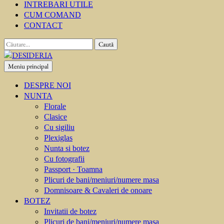
INTREBARI UTILE
CUM COMAND
CONTACT
Caută
după:
Meniu principal
DESIDERIA
Creator de invitati
DESPRE NOI
NUNTA
Florale
Clasice
Cu sigiliu
Plexiglas
Nunta si botez
Cu fotografii
Passport · Toamna
Plicuri de bani/meniuri/numere masa
Domnisoare & Cavaleri de onoare
BOTEZ
Invitatii de botez
Plicuri de bani/meniuri/numere masa