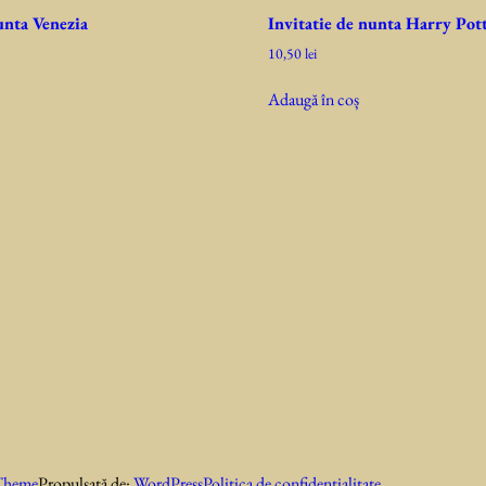
unta Venezia
Invitatie de nunta Harry Pot
10,50
lei
Adaugă în coș
Theme
Propulsată de:
WordPress
Politica de confidentialitate