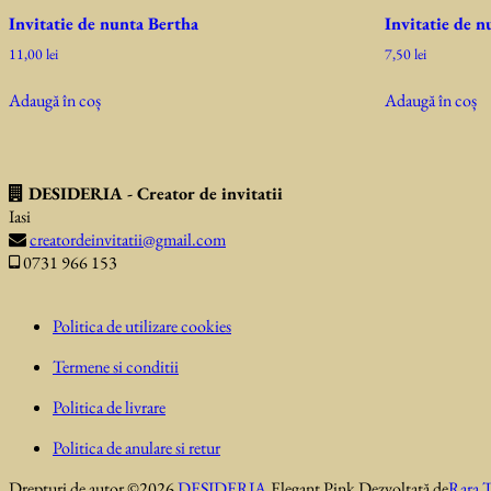
Invitatie de nunta Bertha
Invitatie de n
11,00
lei
7,50
lei
Adaugă în coș
Adaugă în coș
DESIDERIA - Creator de invitatii
Iasi
creatordeinvitatii@gmail.com
0731 966 153
Politica de utilizare cookies
Termene si conditii
Politica de livrare
Politica de anulare si retur
Drepturi de autor ©2026
DESIDERIA
.
Elegant Pink
Dezvoltată de
Rara 