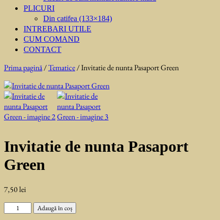
PLICURI
Din catifea (133×184)
INTREBARI UTILE
CUM COMAND
CONTACT
Prima pagină
/
Tematice
/ Invitatie de nunta Pasaport Green
Invitatie de nunta Pasaport
Green
7,50
lei
Cantitate
Adaugă în coș
Invitatie