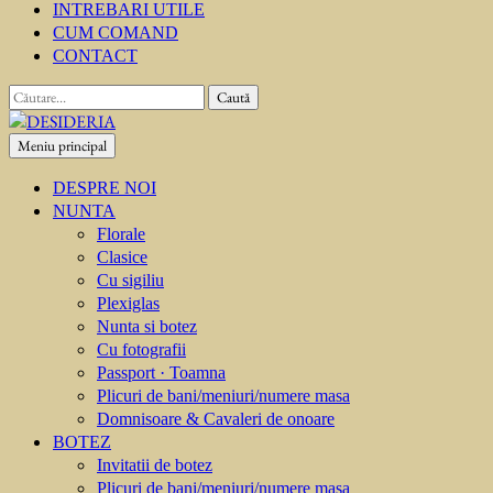
INTREBARI UTILE
CUM COMAND
CONTACT
Caută
după:
Meniu principal
DESIDERIA
Creator de invitati
DESPRE NOI
NUNTA
Florale
Clasice
Cu sigiliu
Plexiglas
Nunta si botez
Cu fotografii
Passport · Toamna
Plicuri de bani/meniuri/numere masa
Domnisoare & Cavaleri de onoare
BOTEZ
Invitatii de botez
Plicuri de bani/meniuri/numere masa