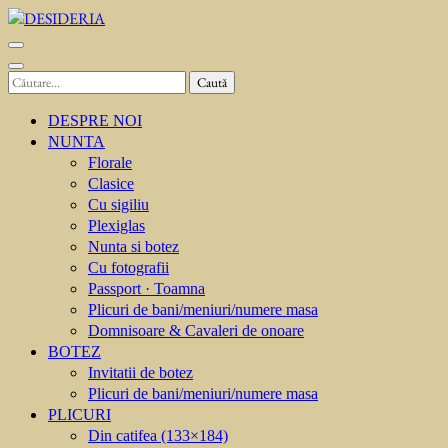
Sari
la
DESIDERIA
Creator de invitati
conținut
(apasă
Caută
Enter)
după:
DESPRE NOI
NUNTA
Florale
Clasice
Cu sigiliu
Plexiglas
Nunta si botez
Cu fotografii
Passport · Toamna
Plicuri de bani/meniuri/numere masa
Domnisoare & Cavaleri de onoare
BOTEZ
Invitatii de botez
Plicuri de bani/meniuri/numere masa
PLICURI
Din catifea (133×184)