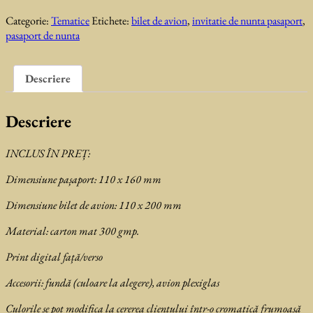
de
Categorie:
Tematice
Etichete:
bilet de avion
,
invitatie de nunta pasaport
,
nunta
pasaport de nunta
Pasaport
Green
Descriere
Descriere
INCLUS ÎN PREȚ:
Dimensiune pașaport: 110 x 160 mm
Dimensiune bilet de avion: 110 x 200 mm
Material: carton mat 300 gmp.
Print digital față/verso
Accesorii: fundă (culoare la alegere), avion plexiglas
Culorile se pot modifica la cererea clientului într-o cromatică frumoasă