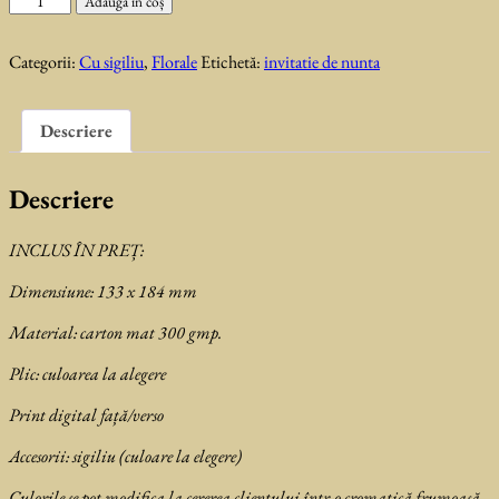
Adaugă în coș
Invitatie
de
Categorii:
Cu sigiliu
,
Florale
Etichetă:
invitatie de nunta
nunta
Seyro
Descriere
Descriere
INCLUS ÎN PREȚ:
Dimensiune: 133 x 184 mm
Material: carton mat 300 gmp.
Plic: culoarea la alegere
Print digital față/verso
Accesorii: sigiliu (culoare la elegere)
Culorile se pot modifica la cererea clientului într-o cromatică frumoasă