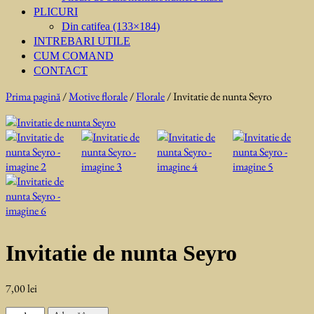
PLICURI
Din catifea (133×184)
INTREBARI UTILE
CUM COMAND
CONTACT
Prima pagină
/
Motive florale
/
Florale
/ Invitatie de nunta Seyro
Invitatie de nunta Seyro
7,00
lei
Cantitate