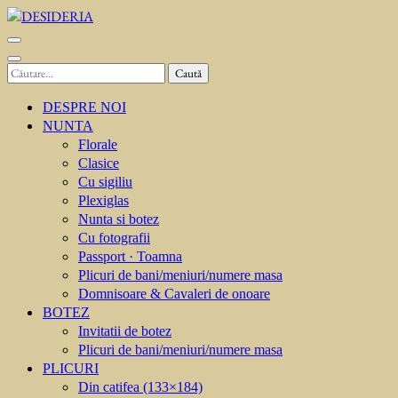
Sari
la
DESIDERIA
Creator de invitati
conținut
(apasă
Caută
Enter)
după:
DESPRE NOI
NUNTA
Florale
Clasice
Cu sigiliu
Plexiglas
Nunta si botez
Cu fotografii
Passport · Toamna
Plicuri de bani/meniuri/numere masa
Domnisoare & Cavaleri de onoare
BOTEZ
Invitatii de botez
Plicuri de bani/meniuri/numere masa
PLICURI
Din catifea (133×184)