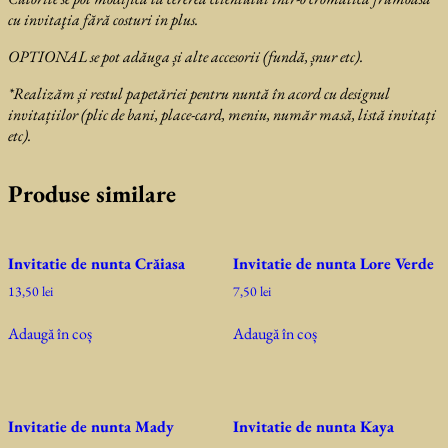
cu invitaţia fără costuri in plus.
OPTIONAL se pot adăuga și alte accesorii (fundă, șnur etc).
*Realizăm și restul papetăriei pentru nuntă în acord cu designul
invitațiilor (plic de bani, place-card, meniu, număr masă, listă invitați
etc).
Produse similare
Invitatie de nunta Crăiasa
Invitatie de nunta Lore Verde
13,50
lei
7,50
lei
Adaugă în coș
Adaugă în coș
Invitatie de nunta Mady
Invitatie de nunta Kaya