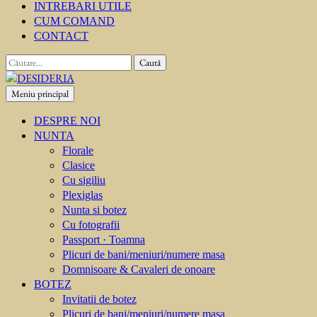
INTREBARI UTILE
CUM COMAND
CONTACT
Caută
după:
Meniu principal
DESIDERIA
Creator de invitati
DESPRE NOI
NUNTA
Florale
Clasice
Cu sigiliu
Plexiglas
Nunta si botez
Cu fotografii
Passport · Toamna
Plicuri de bani/meniuri/numere masa
Domnisoare & Cavaleri de onoare
BOTEZ
Invitatii de botez
Plicuri de bani/meniuri/numere masa