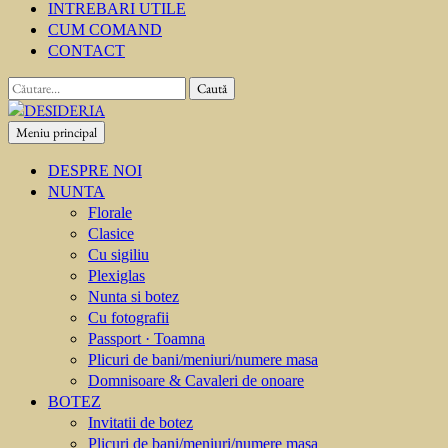
INTREBARI UTILE
CUM COMAND
CONTACT
Caută
după:
Meniu principal
DESIDERIA
Creator de invitati
DESPRE NOI
NUNTA
Florale
Clasice
Cu sigiliu
Plexiglas
Nunta si botez
Cu fotografii
Passport · Toamna
Plicuri de bani/meniuri/numere masa
Domnisoare & Cavaleri de onoare
BOTEZ
Invitatii de botez
Plicuri de bani/meniuri/numere masa