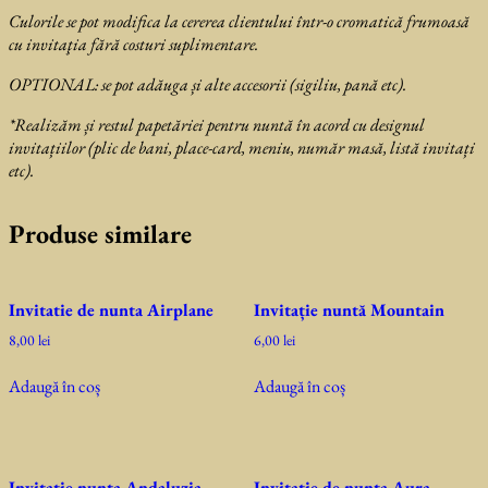
Culorile se pot modifica la cererea clientului într-o cromatică frumoasă
cu invitaţia fără costuri suplimentare.
OPTIONAL: se
pot adăuga și alte accesorii (sigiliu, pană etc).
*Realizăm și restul papetăriei pentru nuntă în acord cu designul
invitațiilor (plic de bani, place-card, meniu, număr masă, listă invitați
etc).
Produse similare
Invitatie de nunta Airplane
Invitație nuntă Mountain
8,00
lei
6,00
lei
Adaugă în coș
Adaugă în coș
Invitatie nunta Andaluzia
Invitatie de nunta Aura