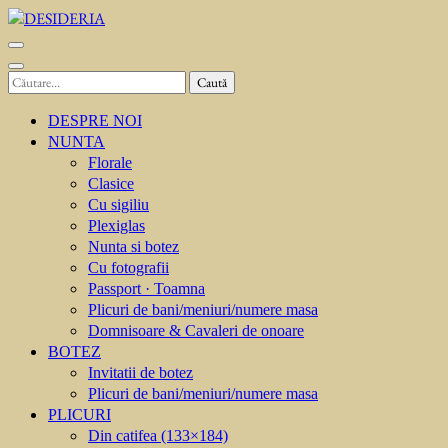
Sari
la
DESIDERIA
Creator de invitati
conținut
(apasă
Caută
Enter)
după:
DESPRE NOI
NUNTA
Florale
Clasice
Cu sigiliu
Plexiglas
Nunta si botez
Cu fotografii
Passport · Toamna
Plicuri de bani/meniuri/numere masa
Domnisoare & Cavaleri de onoare
BOTEZ
Invitatii de botez
Plicuri de bani/meniuri/numere masa
PLICURI
Din catifea (133×184)