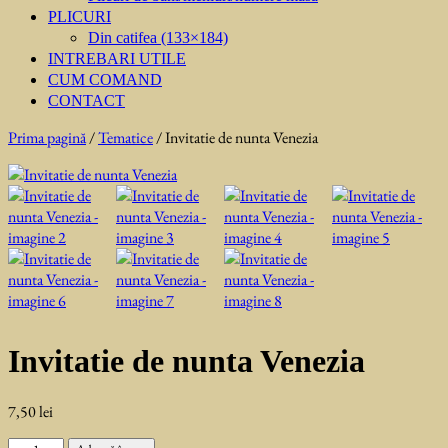
PLICURI
Din catifea (133×184)
INTREBARI UTILE
CUM COMAND
CONTACT
Prima pagină
/
Tematice
/ Invitatie de nunta Venezia
Invitatie de nunta Venezia
7,50
lei
Cantitate