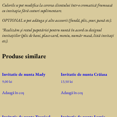
Culorile se pot modifica la cererea clientului într-o cromatică frumoasă
cu invitaţia fără costuri suplimentare.
OPTIONAL se pot adăuga și alte accesorii (fundă, plic, șnur, pană etc).
*Realizăm și restul papetăriei pentru nuntă în acord cu designul
invitațiilor (plic de bani, place-card, meniu, număr masă, listă invitați
etc).
Produse similare
Invitatie de nunta Mady
Invitatie de nunta Crăiasa
9,00
lei
13,50
lei
Adaugă în coș
Adaugă în coș
Invitatie de nunta Tropical
Invitatie de nunta Lumia