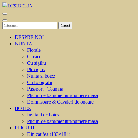
Sari
la
DESIDERIA
Creator de invitati
conținut
(apasă
Caută
Enter)
după:
DESPRE NOI
NUNTA
Florale
Clasice
Cu sigiliu
Plexiglas
Nunta si botez
Cu fotografii
Passport · Toamna
Plicuri de bani/meniuri/numere masa
Domnisoare & Cavaleri de onoare
BOTEZ
Invitatii de botez
Plicuri de bani/meniuri/numere masa
PLICURI
Din catifea (133×184)