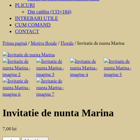
PLICURI
Din catifea (133×184)
INTREBARI UTILE
CUM COMAND
CONTACT
Prima pagină
/
Motive florale
/
Florale
/ Invitatie de nunta Marina
Invitatie de nunta Marina
7,00
lei
Cantitate