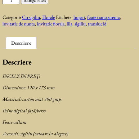
Adaugă în coș
Invitatie
de
Categorii:
Cu sigiliu
,
Florale
Etichete:
bujori
,
foaie transparenta
,
nunta
invitatie de nunta
,
invitatie florala
,
lila
,
sigiliu
,
translucid
Marina
Descriere
Descriere
INCLUS ÎN PREȚ:
Dimensiune: 120 x 175 mm
Material: carton mat 300 gmp.
Print digital față/verso
Foaie vellum
Accesorii: sigiliu (culoare la alegere)