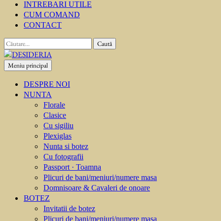
INTREBARI UTILE
CUM COMAND
CONTACT
Caută
după:
Meniu principal
DESIDERIA
Creator de invitati
DESPRE NOI
NUNTA
Florale
Clasice
Cu sigiliu
Plexiglas
Nunta si botez
Cu fotografii
Passport · Toamna
Plicuri de bani/meniuri/numere masa
Domnisoare & Cavaleri de onoare
BOTEZ
Invitatii de botez
Plicuri de bani/meniuri/numere masa