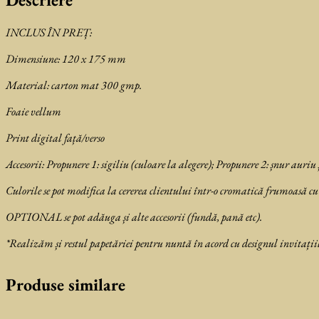
INCLUS ÎN PREȚ:
Dimensiune: 120 x 175 mm
Material: carton mat 300 gmp.
Foaie vellum
Print digital față/verso
Accesorii:
Propunere 1: sigiliu (culoare la alegere);
Propunere 2: șnur auriu ș
Culorile se pot modifica la cererea clientului într-o cromatică frumoasă cu
OPTIONAL se pot adăuga și alte accesorii (fundă, pană etc).
*Realizăm și restul papetăriei pentru nuntă în acord cu designul invitațiil
Produse similare