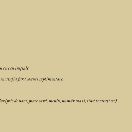
i cerc cu iniţiale
 invitaţia fără costuri suplimentare.
or (plic de bani, place-card, meniu, număr masă, listă invitați etc).