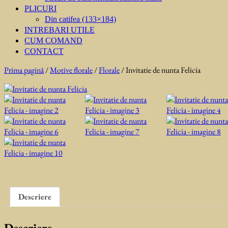
PLICURI
Din catifea (133×184)
INTREBARI UTILE
CUM COMAND
CONTACT
Prima pagină
/
Motive florale
/
Florale
/ Invitatie de nunta Felicia
Descriere
Descriere