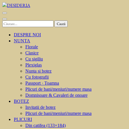
Sari
la
DESIDERIA
Creator de invitati
conținut
(apasă
Caută
Enter)
după:
DESPRE NOI
NUNTA
Florale
Clasice
Cu sigiliu
Plexiglas
Nunta si botez
Cu fotografii
Passport · Toamna
Plicuri de bani/meniuri/numere masa
Domnisoare & Cavaleri de onoare
BOTEZ
Invitatii de botez
Plicuri de bani/meniuri/numere masa
PLICURI
Din catifea (133×184)