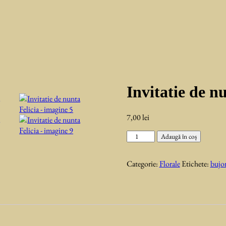
Invitatie de n
7,00
lei
Cantitate
Adaugă în coș
Invitatie
de
Categorie:
Florale
Etichete:
bujor
nunta
Felicia