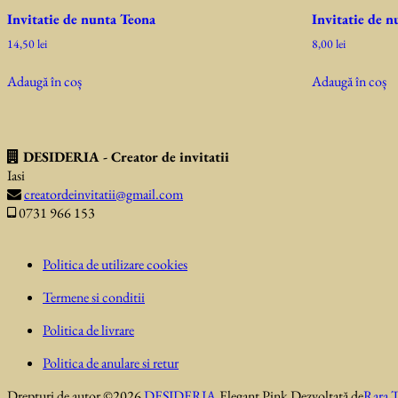
Invitatie de nunta Teona
Invitatie de 
14,50
lei
8,00
lei
Adaugă în coș
Adaugă în coș
DESIDERIA - Creator de invitatii
Iasi
creatordeinvitatii@gmail.com
0731 966 153
Politica de utilizare cookies
Termene si conditii
Politica de livrare
Politica de anulare si retur
Drepturi de autor ©2026
DESIDERIA
.
Elegant Pink
Dezvoltată de
Rara 