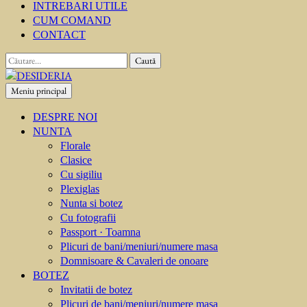
INTREBARI UTILE
CUM COMAND
CONTACT
Caută
după:
Meniu principal
DESIDERIA
Creator de invitati
DESPRE NOI
NUNTA
Florale
Clasice
Cu sigiliu
Plexiglas
Nunta si botez
Cu fotografii
Passport · Toamna
Plicuri de bani/meniuri/numere masa
Domnisoare & Cavaleri de onoare
BOTEZ
Invitatii de botez
Plicuri de bani/meniuri/numere masa