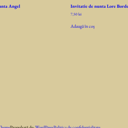
nunta Angel
Invitatie de nunta Lore Bord
7,50
lei
Adaugă în coș
Theme
Propulsată de:
WordPress
Politica de confidentialitate