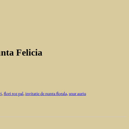
unta Felicia
i
,
flori roz pal
,
invitatie de nunta florala
,
snur auriu