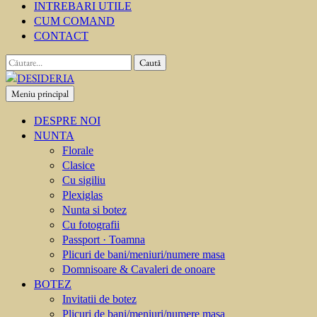
INTREBARI UTILE
CUM COMAND
CONTACT
Caută
după:
Meniu principal
DESIDERIA
Creator de invitati
DESPRE NOI
NUNTA
Florale
Clasice
Cu sigiliu
Plexiglas
Nunta si botez
Cu fotografii
Passport · Toamna
Plicuri de bani/meniuri/numere masa
Domnisoare & Cavaleri de onoare
BOTEZ
Invitatii de botez
Plicuri de bani/meniuri/numere masa