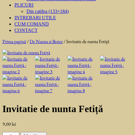
PLICURI
Din catifea (133×184)
INTREBARI UTILE
CUM COMAND
CONTACT
Prima pagină
/
De Nunta si Botez
/ Invitatie de nunta Fetiță
Invitatie de nunta Fetiță
9,00
lei
Cantitate