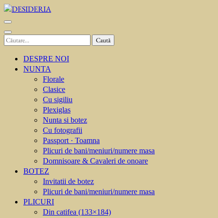
Sari
la
DESIDERIA
Creator de invitati
conținut
(apasă
Caută
Enter)
după:
DESPRE NOI
NUNTA
Florale
Clasice
Cu sigiliu
Plexiglas
Nunta si botez
Cu fotografii
Passport · Toamna
Plicuri de bani/meniuri/numere masa
Domnisoare & Cavaleri de onoare
BOTEZ
Invitatii de botez
Plicuri de bani/meniuri/numere masa
PLICURI
Din catifea (133×184)