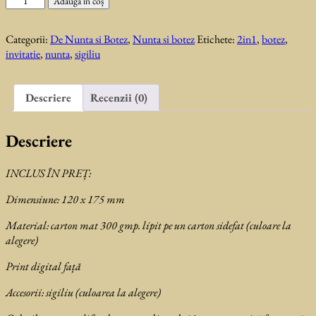
Adaugă în coș
Invitatie
de
Categorii:
De Nunta si Botez
,
Nunta si botez
Etichete:
2in1
,
botez
,
nunta
invitatie
,
nunta
,
sigiliu
Fetiță
Descriere
Recenzii (0)
Descriere
INCLUS ÎN PREȚ:
Dimensiune: 120 x 175 mm
Material: carton mat 300 gmp. lipit pe un carton sidefat (culoare la
alegere)
Print digital față
Accesorii: sigiliu (culoarea la alegere)