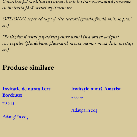
Culorile se pot modifica la cererea clientului într-o cromatică frumoasă
cu invitaţia fără costuri suplimentare.
OPTIONAL se pot adăuga și alte accesorii (fundă, fundă mătase, pană
etc).
*Realizăm și restul papetăriei pentru nuntă în acord cu designul
invitațiilor (plic de bani, place-card, meniu, număr masă, listă invitați
etc).
Produse similare
Invitatie de nunta Lore
Invitație nuntă Ametist
Bordeaux
6,00
lei
7,50
lei
Adaugă în coș
Adaugă în coș