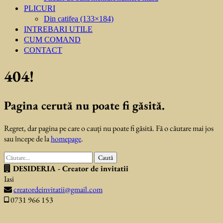
PLICURI
Din catifea (133×184)
INTREBARI UTILE
CUM COMAND
CONTACT
404!
Pagina cerută nu poate fi găsită.
Regret, dar pagina pe care o cauți nu poate fi găsită. Fă o căutare mai jos
sau începe de la
homepage
.
Caută
după:
DESIDERIA - Creator de invitatii
Iasi
creatordeinvitatii@gmail.com
0731 966 153