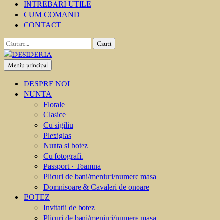
INTREBARI UTILE
CUM COMAND
CONTACT
Caută
după:
Meniu principal
DESIDERIA
Creator de invitati
DESPRE NOI
NUNTA
Florale
Clasice
Cu sigiliu
Plexiglas
Nunta si botez
Cu fotografii
Passport · Toamna
Plicuri de bani/meniuri/numere masa
Domnisoare & Cavaleri de onoare
BOTEZ
Invitatii de botez
Plicuri de bani/meniuri/numere masa