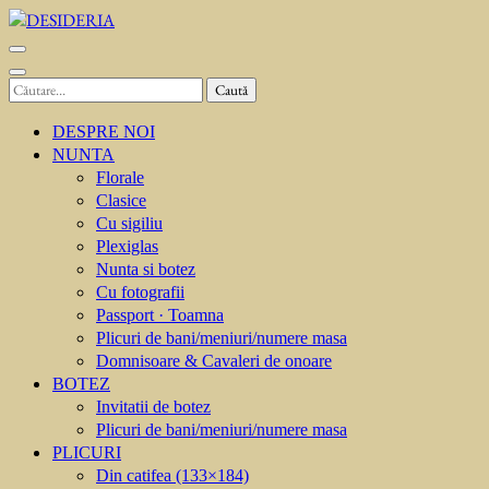
Sari
la
DESIDERIA
Creator de invitati
conținut
(apasă
Caută
Enter)
după:
DESPRE NOI
NUNTA
Florale
Clasice
Cu sigiliu
Plexiglas
Nunta si botez
Cu fotografii
Passport · Toamna
Plicuri de bani/meniuri/numere masa
Domnisoare & Cavaleri de onoare
BOTEZ
Invitatii de botez
Plicuri de bani/meniuri/numere masa
PLICURI
Din catifea (133×184)