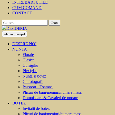
INTREBARI UTILE
CUM COMAND
CONTACT
Caută
după:
Meniu principal
DESIDERIA
Creator de invitati
DESPRE NOI
NUNTA
Florale
Clasice
Cu sigiliu
Plexiglas
Nunta si botez
Cu fotografii
Passport · Toamna
Plicuri de bani/meniuri/numere masa
Domnisoare & Cavaleri de onoare
BOTEZ
Invitatii de botez
Plicuri de bani/meniuri/numere masa