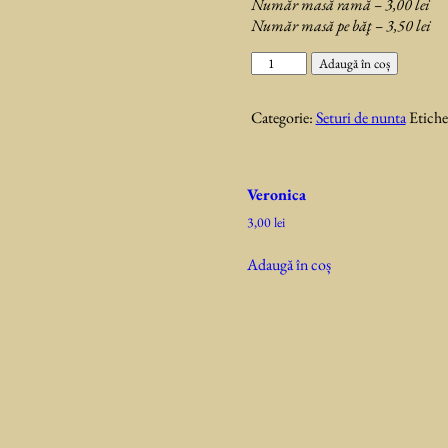
Număr masă ramă – 3,00 lei
Număr masă pe băţ – 3,50 lei
Cantitate
Adaugă în coș
Miranda
Categorie:
Seturi de nunta
Etiche
Veronica
3,00
lei
Adaugă în coș