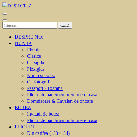
Sari
la
DESIDERIA
Creator de invitati
conținut
(apasă
Caută
Enter)
după:
DESPRE NOI
NUNTA
Florale
Clasice
Cu sigiliu
Plexiglas
Nunta si botez
Cu fotografii
Passport · Toamna
Plicuri de bani/meniuri/numere masa
Domnisoare & Cavaleri de onoare
BOTEZ
Invitatii de botez
Plicuri de bani/meniuri/numere masa
PLICURI
Din catifea (133×184)