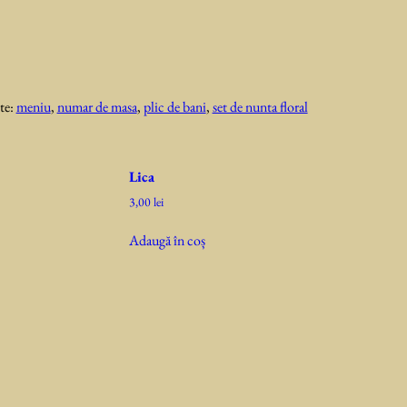
te:
meniu
,
numar de masa
,
plic de bani
,
set de nunta floral
Lica
3,00
lei
Adaugă în coș