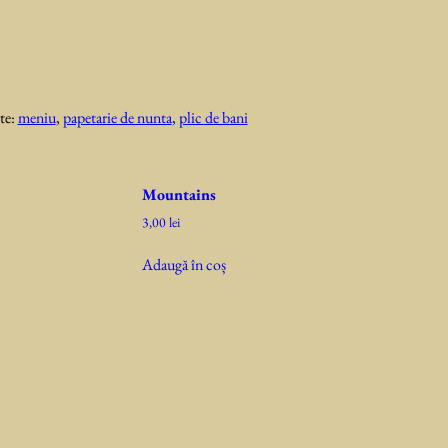
te:
meniu
,
papetarie de nunta
,
plic de bani
Mountains
3,00
lei
Adaugă în coș