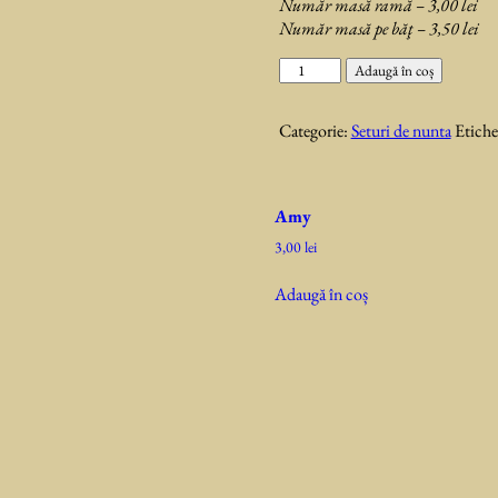
Număr masă ramă – 3,00 lei
Număr masă pe băţ – 3,50 lei
Cantitate
Adaugă în coș
Morning
Categorie:
Seturi de nunta
Etiche
Amy
3,00
lei
Adaugă în coș