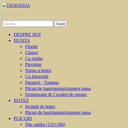
Sari
la
DESIDERIA
Creator de invitati
conținut
(apasă
Caută
Enter)
după:
DESPRE NOI
NUNTA
Florale
Clasice
Cu sigiliu
Plexiglas
Nunta si botez
Cu fotografii
Passport · Toamna
Plicuri de bani/meniuri/numere masa
Domnisoare & Cavaleri de onoare
BOTEZ
Invitatii de botez
Plicuri de bani/meniuri/numere masa
PLICURI
Din catifea (133×184)