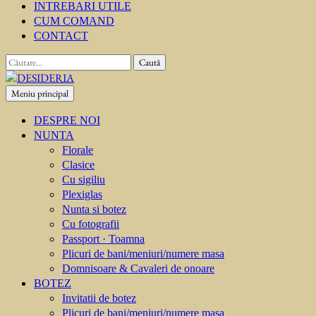
INTREBARI UTILE
CUM COMAND
CONTACT
Caută
după:
Meniu principal
DESIDERIA
Creator de invitati
DESPRE NOI
NUNTA
Florale
Clasice
Cu sigiliu
Plexiglas
Nunta si botez
Cu fotografii
Passport · Toamna
Plicuri de bani/meniuri/numere masa
Domnisoare & Cavaleri de onoare
BOTEZ
Invitatii de botez
Plicuri de bani/meniuri/numere masa