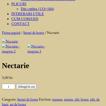
PLICURI
Din catifea (133×184)
INTREBARI UTILE
CUM COMAND
CONTACT
Prima pagină
/
Seturi de botez
/ Nectarie
Nectarie
3,00
lei
Cantitate
Adaugă în coș
Nectarie
Categorie:
Seturi de botez
Etichete:
iepuras
,
meniu
,
plic botez
,
plic de
bani
,
set de botez