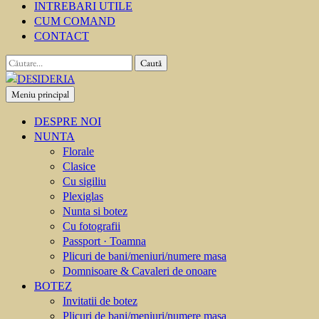
INTREBARI UTILE
CUM COMAND
CONTACT
Caută
după:
Meniu principal
DESIDERIA
Creator de invitati
DESPRE NOI
NUNTA
Florale
Clasice
Cu sigiliu
Plexiglas
Nunta si botez
Cu fotografii
Passport · Toamna
Plicuri de bani/meniuri/numere masa
Domnisoare & Cavaleri de onoare
BOTEZ
Invitatii de botez
Plicuri de bani/meniuri/numere masa