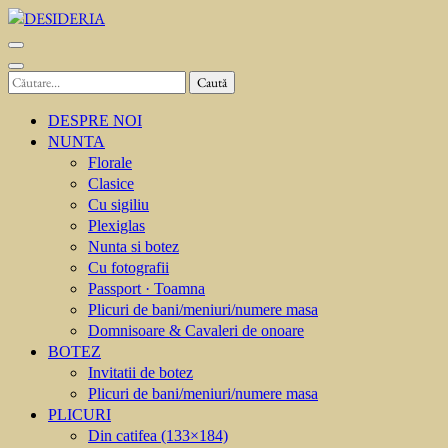
Sari
la
DESIDERIA
Creator de invitati
conținut
(apasă
Caută
Enter)
după:
DESPRE NOI
NUNTA
Florale
Clasice
Cu sigiliu
Plexiglas
Nunta si botez
Cu fotografii
Passport · Toamna
Plicuri de bani/meniuri/numere masa
Domnisoare & Cavaleri de onoare
BOTEZ
Invitatii de botez
Plicuri de bani/meniuri/numere masa
PLICURI
Din catifea (133×184)