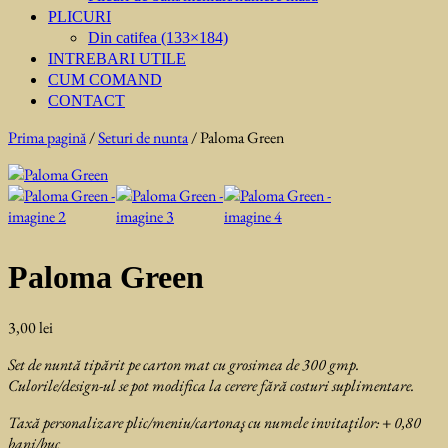
PLICURI
Din catifea (133×184)
INTREBARI UTILE
CUM COMAND
CONTACT
Prima pagină
/
Seturi de nunta
/ Paloma Green
Paloma Green
3,00
lei
Set de nuntă tipărit pe carton mat cu grosimea de 300 gmp.
Culorile/design-ul se pot modifica la cerere fără costuri suplimentare.
Taxă personalizare plic/meniu/cartonaş cu numele invitaţilor: + 0,80
bani/buc