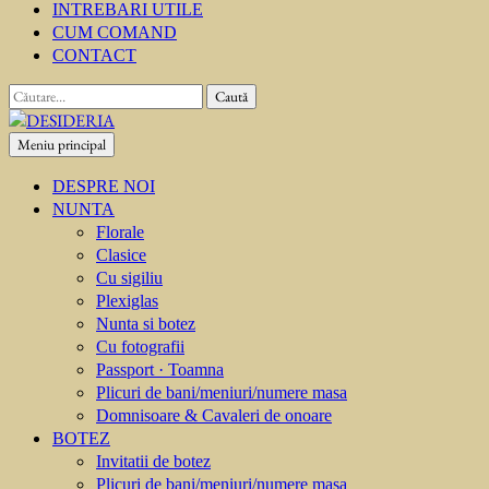
INTREBARI UTILE
CUM COMAND
CONTACT
Caută
după:
Meniu principal
DESIDERIA
Creator de invitati
DESPRE NOI
NUNTA
Florale
Clasice
Cu sigiliu
Plexiglas
Nunta si botez
Cu fotografii
Passport · Toamna
Plicuri de bani/meniuri/numere masa
Domnisoare & Cavaleri de onoare
BOTEZ
Invitatii de botez
Plicuri de bani/meniuri/numere masa