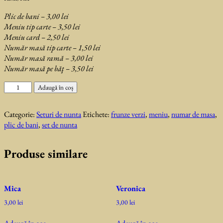
Plic de bani – 3,00 lei
Meniu tip carte – 3,50 lei
Meniu card – 2,50 lei
Număr masă tip carte – 1,50 lei
Număr masă ramă – 3,00 lei
Număr masă pe băţ – 3,50 lei
Cantitate
Adaugă în coș
Paloma
Green
Categorie:
Seturi de nunta
Etichete:
frunze verzi
,
meniu
,
numar de masa
,
plic de bani
,
set de nunta
Produse similare
Mica
Veronica
3,00
lei
3,00
lei