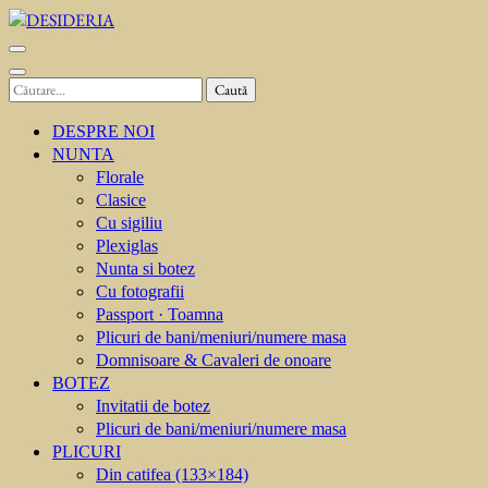
Sari
la
DESIDERIA
Creator de invitati
conținut
(apasă
Caută
Enter)
după:
DESPRE NOI
NUNTA
Florale
Clasice
Cu sigiliu
Plexiglas
Nunta si botez
Cu fotografii
Passport · Toamna
Plicuri de bani/meniuri/numere masa
Domnisoare & Cavaleri de onoare
BOTEZ
Invitatii de botez
Plicuri de bani/meniuri/numere masa
PLICURI
Din catifea (133×184)