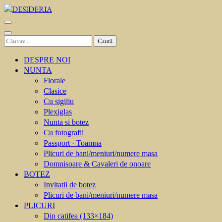
Sari
la
DESIDERIA
Creator de invitati
conținut
(apasă
Caută
Enter)
după:
DESPRE NOI
NUNTA
Florale
Clasice
Cu sigiliu
Plexiglas
Nunta si botez
Cu fotografii
Passport · Toamna
Plicuri de bani/meniuri/numere masa
Domnisoare & Cavaleri de onoare
BOTEZ
Invitatii de botez
Plicuri de bani/meniuri/numere masa
PLICURI
Din catifea (133×184)