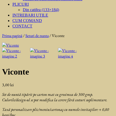
PLICURI
Din catifea (133×184)
INTREBARI UTILE
CUM COMAND
CONTACT
Prima pagină
/
Seturi de nunta
/ Viconte
Viconte
3,00
lei
Set de nuntă tipărit pe carton mat cu grosimea de 300 gmp.
Culorile/design-ul se pot modifica la cerere fără costuri suplimentare.
Taxă personalizare plic/meniu/cartonaş cu numele invitaţilor: + 0,80
bani/buc