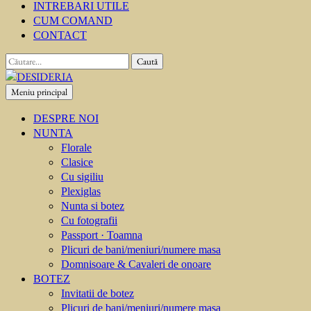
INTREBARI UTILE
CUM COMAND
CONTACT
Caută
după:
Meniu principal
DESIDERIA
Creator de invitati
DESPRE NOI
NUNTA
Florale
Clasice
Cu sigiliu
Plexiglas
Nunta si botez
Cu fotografii
Passport · Toamna
Plicuri de bani/meniuri/numere masa
Domnisoare & Cavaleri de onoare
BOTEZ
Invitatii de botez
Plicuri de bani/meniuri/numere masa