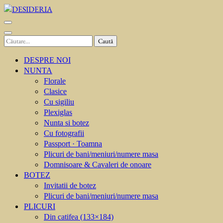
Sari
la
DESIDERIA
Creator de invitati
conținut
(apasă
Caută
Enter)
după:
DESPRE NOI
NUNTA
Florale
Clasice
Cu sigiliu
Plexiglas
Nunta si botez
Cu fotografii
Passport · Toamna
Plicuri de bani/meniuri/numere masa
Domnisoare & Cavaleri de onoare
BOTEZ
Invitatii de botez
Plicuri de bani/meniuri/numere masa
PLICURI
Din catifea (133×184)