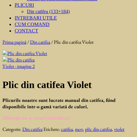
PLICURI
Din catifea (133×184)
INTREBARI UTILE
CUM COMAND
CONTACT
Prima pagină
/
Din catifea
/ Plic din catifea Violet
Plic din catifea Violet
Plicurile noastre sunt lucrate manual din catifea, fiind
disponibile într-o gamă variată de culori.
Plicurile nu se vând individual!
Categorie:
Din catifea
Etichete:
catifea
,
mov
,
plic din catifea
,
violet